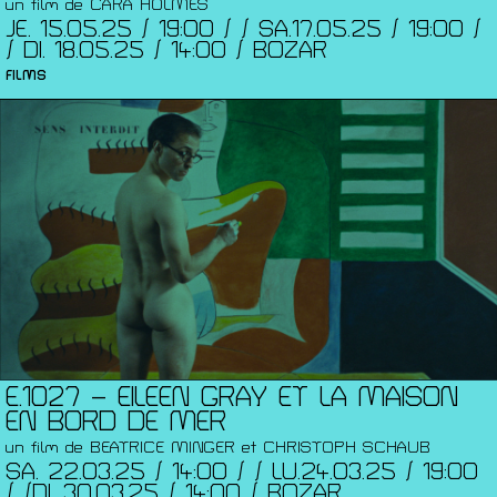
un film de CARA HOLMES
JE. 15.05.25 / 19:00 / / SA.17.05.25 / 19:00 /
/ DI. 18.05.25 / 14:00 / BOZAR
FILMS
E.1027 – EILEEN GRAY ET LA MAISON
EN BORD DE MER
un film de BEATRICE MINGER et CHRISTOPH SCHAUB
SA. 22.03.25 / 14:00 / / LU.24.03.25 / 19:00
/ /DI. 30.03.25 / 14:00 / BOZAR