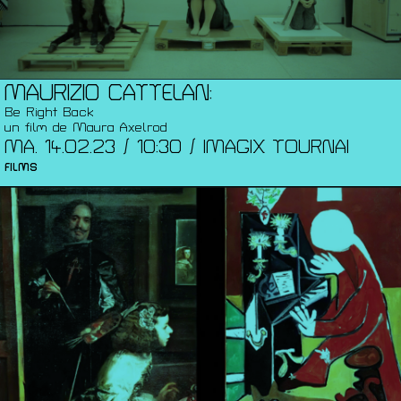
MAURIZIO CATTELAN:
Be Right Back
un film de Maura Axelrod
MA. 14.02.23 / 10:30 / IMAGIX TOURNAI
FILMS