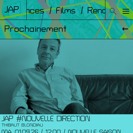
JAP
onférences
/ Films
/ Rencontres
Prochainement
JAP #NOUVELLE DIRECTION
THIBAUT BLONDIAU
MA. 01.09.26 / 12:00 / NOUVELLE SAISON