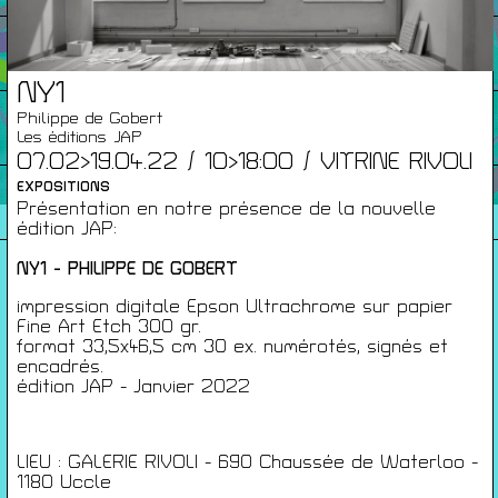
Infos Pratiques
NY1
Cartes De Membre
Philippe de Gobert
Les éditions JAP
07.02>19.04.22 / 10>18:00 / VITRINE RIVOLI
EXPOSITIONS
Saisons Précédentes
Présentation en notre présence de la nouvelle
édition JAP:
NY1 - PHILIPPE DE GOBERT
À propos
impression digitale Epson Ultrachrome sur papier
Fine Art Etch 300 gr.
Infos pratiques
format 33,5x46,5 cm 30 ex. numérotés, signés et
Carte de membres
encadrés.
édition JAP - Janvier 2022
S'inscrire à la Newsletter
Mentions légales
LIEU : GALERIE RIVOLI - 690 Chaussée de Waterloo -
Politique de confidentialité
1180 Uccle