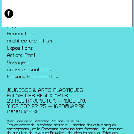
Conditions générales de ventes
Gérer les cookies
Conférences
Films
Rencontres
Architecture + Film
Expositions
Artists Print
Voyages
Activités scolaires
Saisons Précédentes
JEUNESSE & ARTS PLASTIQUES
PALAIS DES BEAUX-ARTS
23 RUE RAVENSTEIN — 1000 BXL
T 02 507 82 25 —
INFO@JAP.BE
WWW.JAP.BE
Avec l’aide de la Fédération Wallonie-Bruxelles :
Service généralde la création artistique – direction des arts plastiques
contemporains ; de la Commission communautaire française ; de l’échevinat
de la culture de la ville de Bruxelles ; de urban brussels ;du Palais des