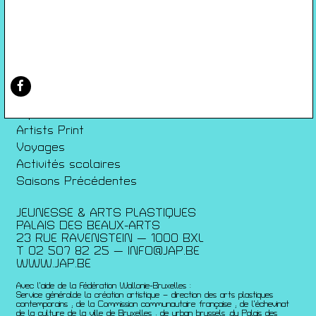
Conditions générales de ventes
Gérer les cookies
Conférences
Films
Rencontres
Architecture + Film
Expositions
Artists Print
Voyages
Activités scolaires
Saisons Précédentes
JEUNESSE & ARTS PLASTIQUES
PALAIS DES BEAUX-ARTS
23 RUE RAVENSTEIN — 1000 BXL
T 02 507 82 25 —
INFO@JAP.BE
WWW.JAP.BE
Avec l’aide de la Fédération Wallonie-Bruxelles :
Service généralde la création artistique – direction des arts plastiques
contemporains ; de la Commission communautaire française ; de l’échevinat
de la culture de la ville de Bruxelles ; de urban brussels ;du Palais des