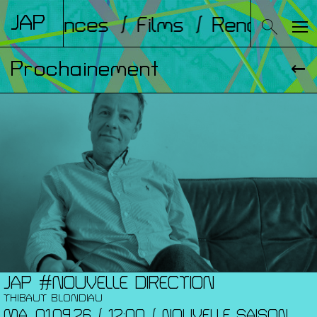
JAP
onférences
/ Films
/ Rencontres
Prochainement
JAP #NOUVELLE DIRECTION
THIBAUT BLONDIAU
MA. 01.09.26 / 12:00 / NOUVELLE SAISON