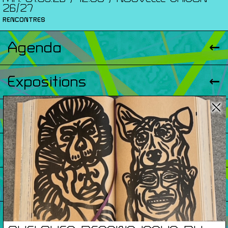
26/27
RENCONTRES
Agenda
Expositions
Éditions
Artists Print
Podcasts
À Propos