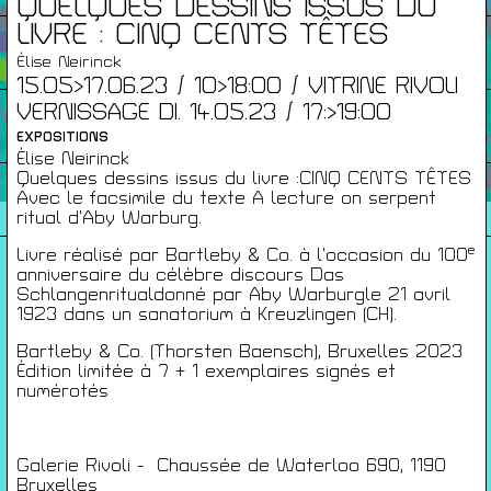
QUELQUES DESSINS ISSUS DU
LIVRE : CINQ CENTS TÊTES
Infos Pratiques
Élise Neirinck
15.05>17.06.23 / 10>18:00 / VITRINE RIVOLI
VERNISSAGE DI. 14.05.23 / 17:>19:00
Cartes De Membre
EXPOSITIONS
Élise Neirinck
Quelques dessins issus du livre :CINQ CENTS TÊTES
Saisons Précédentes
Avec le facsimile du texte A lecture on serpent
ritual d’Aby Warburg.
e
Livre réalisé par Bartleby & Co. à l’occasion du 100
anniversaire du célèbre discours Das
Schlangenritualdonné par Aby Warburgle 21 avril
À propos
1923 dans un sanatorium à Kreuzlingen (CH).
Infos pratiques
Carte de membres
Bartleby & Co. (Thorsten Baensch), Bruxelles 2023
Édition limitée à 7 + 1 exemplaires signés et
numérotés
S'inscrire à la Newsletter
Mentions légales
Politique de confidentialité
Galerie Rivoli - Chaussée de Waterloo 690, 1190
Bruxelles