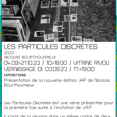
26/27
RENCONTRES
Agenda
Expositions
LES PARTICULES DISCRÈTES
2023 - ...
Éditions
NICOLAS BOURTHOUMIEUX
04.09>21.10.23 / 10>18:00 / VITRINE RIVOLI
VERNISSAGE DI. 03.09.23 / 17:>19:00
Artists Print
EXPOSITIONS
Présentation de la nouvelle édition JAP de Nicolas
Bourthoumieux.
Podcasts
Les Particules Discrètes
est une série présentée pour
la première fois suite à l'invitation de J.A.P.
À Propos
Il s'agit de la réunion dans un même cadre de deux