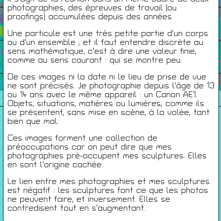
photographies, des épreuves de travail (ou
proofings) accumulées depuis des années.
Infos Pratiques
Une particule est une très petite partie d'un corps
ou d'un ensemble ; et il faut entendre discrète au
sens mathématique, c'est à dire une valeur finie,
Cartes De Membre
comme au sens courant : qui se montre peu.
De ces images ni la date ni le lieu de prise de vue
Saisons Précédentes
ne sont précisés. Je photographie depuis l'âge de 13
ou 14 ans avec le même appareil : un Canon AE1.
Objets, situations, matières ou lumières, comme ils
se présentent, sans mise en scène, à la volée, tant
bien que mal.
À propos
Ces images forment une collection de
Infos pratiques
préoccupations car on peut dire que mes
photographies pré-occupent mes sculptures. Elles
Carte de membres
en sont l'origine cachée.
S'inscrire à la Newsletter
Le lien entre mes photographies et mes sculptures
est négatif : les sculptures font ce que les photos
Mentions légales
ne peuvent faire, et inversement. Elles se
contredisent tout en s'augmentant.
Politique de confidentialité