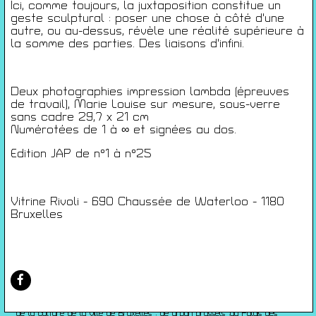
Conditions générales de ventes
Ici, comme toujours, la juxtaposition constitue un
Gérer les cookies
geste sculptural : poser une chose à côté d'une
autre, ou au-dessus, révèle une réalité supérieure à
la somme des parties. Des liaisons d'infini.
Conférences
Films
Rencontres
Deux photographies impression lambda (épreuves
Architecture + Film
de travail), Marie Louise sur mesure, sous-verre
Expositions
sans cadre 29,7 x 21 cm
Numérotées de 1 à ∞ et signées au dos.
Artists Print
Voyages
Edition JAP de n°1 à n°25
Activités scolaires
Saisons Précédentes
Vitrine Rivoli - 690 Chaussée de Waterloo - 1180
JEUNESSE & ARTS PLASTIQUES
Bruxelles
PALAIS DES BEAUX-ARTS
23 RUE RAVENSTEIN — 1000 BXL
T 02 507 82 25 —
INFO@JAP.BE
WWW.JAP.BE
Avec l’aide de la Fédération Wallonie-Bruxelles :
Service généralde la création artistique – direction des arts plastiques
contemporains ; de la Commission communautaire française ; de l’échevinat
de la culture de la ville de Bruxelles ; de urban brussels ;du Palais des