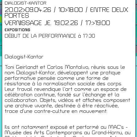
DIALOGIST-KANTOR
20.02>09.04.26 / 10>18:00 / ENTRE DEUX
Infos Pratiques
PORTES
VERNISSAGE JE. 19.02.26 / 17:>19:00
EXPOSITIONS
Cartes De Membre
DÉBUT DE LA PERFORMANCE à 17:30
Saisons Précédentes
Dialogist-Kantor
Toni Geirlandt et Carlos Montalvo, réunis sous le
nom Dialogist-Kantor, développent une pratique
performative pensée comme une forme de
À propos
résistance à la normalisation sociale des corps.
Leur travail revendique l’art comme un espace de
Infos pratiques
célébration continue, fondé sur l’échange et la
Carte de membres
collaboration. Objets, vidéos et affiches composent
une archive vivante, destinée à être réactivée,
S'inscrire à la Newsletter
trace d’une contre-culture en mouvement.
Mentions légales
Ils ont notamment exposé et performé au MAC's -
Politique de confidentialité
Musée des Arts Contemporains au Grand-Hornu, au