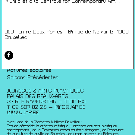
Conditions générales de ventes
Muhka et à la Centrale for Contemporary Art, ...
Gérer les cookies
Conférences
Films
LIEU : Entre Deux Portes - 64 rue de Namur B- 1000
Rencontres
Bruxelles
Architecture + Film
Expositions
Artists Print
Voyages
Activités scolaires
Saisons Précédentes
JEUNESSE & ARTS PLASTIQUES
PALAIS DES BEAUX-ARTS
23 RUE RAVENSTEIN — 1000 BXL
T 02 507 82 25 —
INFO@JAP.BE
WWW.JAP.BE
Avec l’aide de la Fédération Wallonie-Bruxelles :
Service généralde la création artistique – direction des arts plastiques
contemporains ; de la Commission communautaire française ; de l’échevinat
de la culture de la ville de Bruxelles ; de urban brussels ;du Palais des