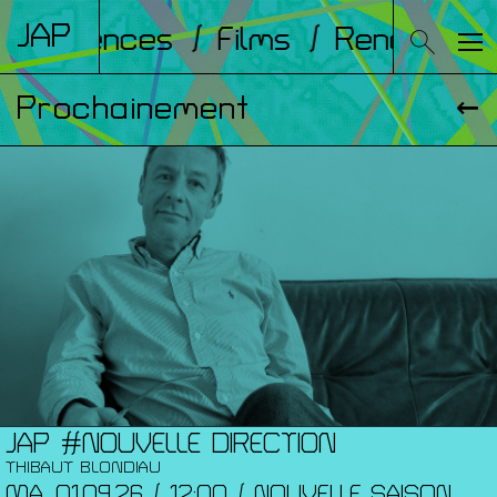
JAP
onférences
/ Films
/ Rencontres
Prochainement
JAP #NOUVELLE DIRECTION
THIBAUT BLONDIAU
MA. 01.09.26 / 12:00 / NOUVELLE SAISON