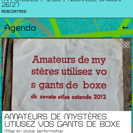
26/27
RENCONTRES
Agenda
Expositions
Éditions
Artists Print
Podcasts
AMATEURS DE MYSTÈRES
UTILISEZ VOS GANTS DE BOXE
À Propos
Mise en place performative