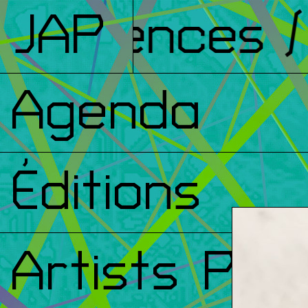
férences
JAP
/ F
Agenda
Éditions
Artists Prin