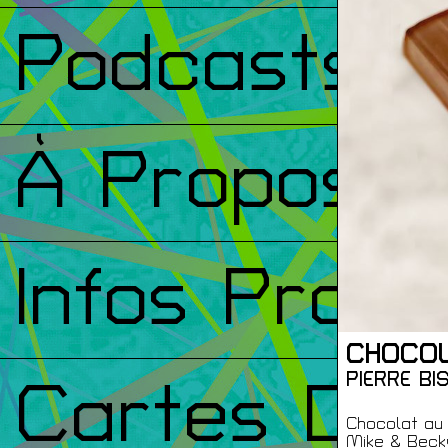
Podcasts
À Propos
Infos Prati
CHOCO
PIERRE B
Cartes De
Chocolat au 
Mike & Becky