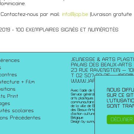
ominicaine.
 Contactez-nous par mail:
info@jap.be
(Livraison gratuite
écédentes
019 - 100 EXEMPLAIRES SIGNÉS ET NUMÉROTÉS
JEUNESSE & ARTS PLAST
férences
PALAIS DES BEAUX-ARTS
s
23 RUE RAVENSTEIN — 10
contres
T 02 507 82 25 —
INFO@
WWW.JAP.BE
itecture + Film
sitions
NOUS DIFFU
Avec l’aide de la Fédération Wallonie-Bru
Service généralde la création artistique 
SUR CE SI
sts Print
arts plastiques contemporains ; de la Co
L’UTILISAT
communautaire française ; de l’échevinat
ages
SONT TRAN
de la ville de Bruxelles ; de urban brusse
vités scolaires
des Beaux-Arts et du du Service de coo
d’action culturelle de l’ambassade de Fr
sons Précédentes
Belgique.
DÉCLINER
Design by sunny-side-up.