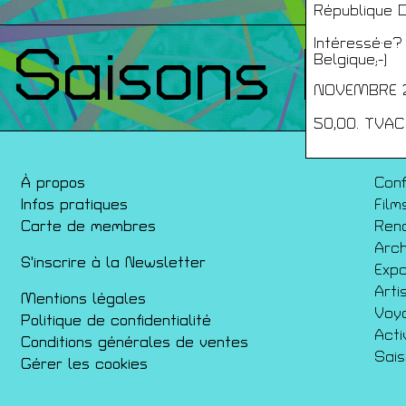
République D
Intéressé·e?
Saisons Pr
Belgique;-)
NOVEMBRE 2
50,00. TVAC
À propos
Con
Infos pratiques
Film
Carte de membres
Ren
Arch
S'inscrire à la Newsletter
Expo
Arti
Mentions légales
Voy
Politique de confidentialité
Acti
Conditions générales de ventes
Sai
Gérer les cookies