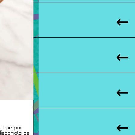
gique par
ispaniola de