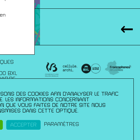
 en
IQUES
00 BXL
JAP.BE
SONS DES COOKIES AFIN D'ANALYSER LE TRAFIC
xelles :
– direction des
TE. LES INFORMATIONS CONCERNANT
mmission
ION QUE VOUS FAITES DE NOTRE SITE NOUS
 de la culture
SMISES DANS CETTE OPTIQUE.
ls ;du Palais
pération et
ance en
PARAMÈTRES
ACCEPTER