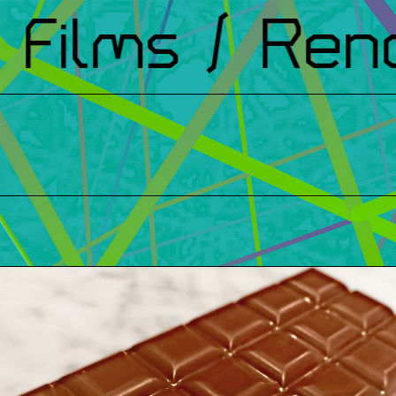
ilms
/ Renco
t