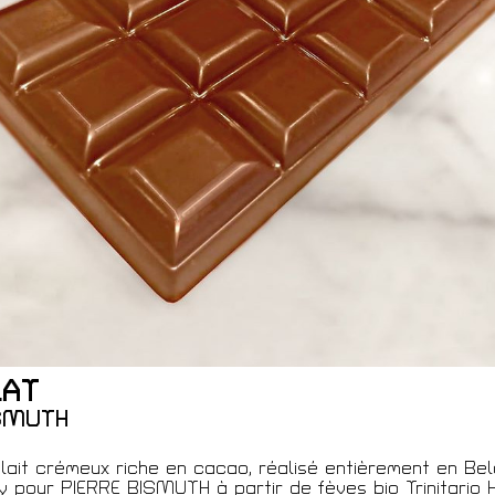
ques
LAT
ISMUTH
 Membre
lait crémeux riche en cacao, réalisé entièrement en Bel
 pour PIERRE BISMUTH à partir de fèves bio Trinitario H