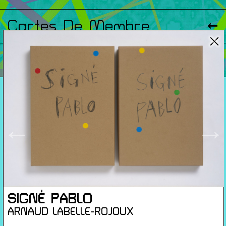
Cartes De Membre
Saisons Précédentes
À propos
Infos pratiques
←
→
Carte de membres
S'inscrire à la Newsletter
Mentions légales
Politique de confidentialité
Conditions générales de ventes
SIGNÉ PABLO
Gérer les cookies
ARNAUD LABELLE-ROJOUX