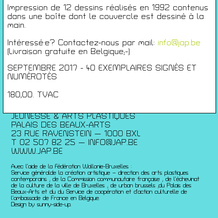
Conférences
Impression de 12 dessins réalisés en 1992 contenus
Films
dans une boîte dont le couvercle est dessiné à la
Rencontres
main.
Architecture + Film
Intéressé·e? Contactez-nous par mail:
info@jap.be
Expositions
(Livraison gratuite en Belgique;-)
Artists Print
SEPTEMBRE 2017 - 40 EXEMPLAIRES SIGNÉS ET
Voyages
NUMÉROTÉS
Activités scolaires
Saisons Précédentes
180,00. TVAC
JEUNESSE & ARTS PLASTIQUES
PALAIS DES BEAUX-ARTS
23 RUE RAVENSTEIN — 1000 BXL
T 02 507 82 25 —
INFO@JAP.BE
WWW.JAP.BE
Avec l’aide de la Fédération Wallonie-Bruxelles :
Service généralde la création artistique – direction des arts plastiques
contemporains ; de la Commission communautaire française ; de l’échevinat
de la culture de la ville de Bruxelles ; de urban brussels ;du Palais des
Beaux-Arts et du du Service de coopération et d’action culturelle de
l’ambassade de France en Belgique.
Design by sunny-side-up.