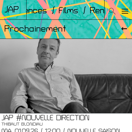
JAP
Conférences
/ Films
/ Rencontres
Prochainement
JAP #NOUVELLE DIRECTION
THIBAUT BLONDIAU
MA. 01.09.26 / 12:00 / NOUVELLE SAISON