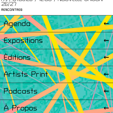
26/27
RENCONTRES
Agenda
Expositions
Éditions
Artists Print
Podcasts
À Propos