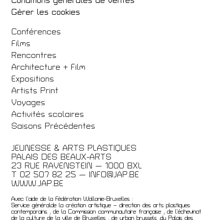
Conditions générales de ventes
Gérer les cookies
Conférences
Films
Rencontres
Architecture + Film
Expositions
Artists Print
Voyages
Activités scolaires
Saisons Précédentes
JEUNESSE & ARTS PLASTIQUES
PALAIS DES BEAUX-ARTS
23 RUE RAVENSTEIN — 1000 BXL
T 02 507 82 25 —
INFO@JAP.BE
WWW.JAP.BE
Avec l’aide de la Fédération Wallonie-Bruxelles :
Service généralde la création artistique – direction des arts plastiques
contemporains ; de la Commission communautaire française ; de l’échevinat
de la culture de la ville de Bruxelles ; de urban brussels ;du Palais des