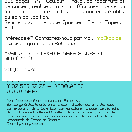
Conférences
365 pages - A4 - Couleur - Travail de réécriture et
de couleur, réalisé à la main + Marque-page venant
Films
fournir une légende sur les codes couleurs établis
Rencontres
au sein de l’édition.
Architecture + Film
Reliure: dos carré collé. Épaisseur: 3,4 cm. Papier:
Biotop100 gr.
Expositions
Artists Print
Intéressé·e? Contactez-nous par mail:
info@jap.be
Voyages
(Livraison gratuite en Belgique;-)
Activités scolaires
AVRIL 2017 - 30 EXEMPLAIRES SIGNÉS ET
Saisons Précédentes
NUMÉROTÉS
200,00. TVAC
JEUNESSE & ARTS PLASTIQUES
PALAIS DES BEAUX-ARTS
23 RUE RAVENSTEIN — 1000 BXL
T 02 507 82 25 —
INFO@JAP.BE
WWW.JAP.BE
Avec l’aide de la Fédération Wallonie-Bruxelles :
Service généralde la création artistique – direction des arts plastiques
contemporains ; de la Commission communautaire française ; de l’échevinat
de la culture de la ville de Bruxelles ; de urban brussels ;du Palais des
Beaux-Arts et du du Service de coopération et d’action culturelle de
l’ambassade de France en Belgique.
Design by sunny-side-up.