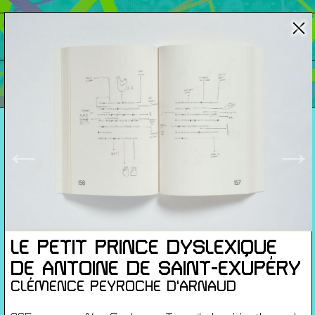
Cartes De Membre
Saisons Précédentes
←
→
À propos
Infos pratiques
Carte de membres
S'inscrire à la Newsletter
Mentions légales
LE PETIT PRINCE DYSLEXIQUE
Politique de confidentialité
DE ANTOINE DE SAINT-EXUPÉRY
Conditions générales de ventes
CLÉMENCE PEYROCHE D'ARNAUD
Gérer les cookies