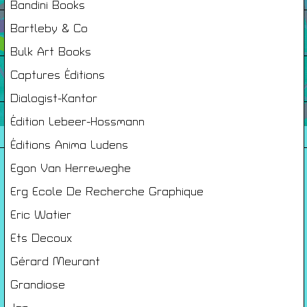
Bandini Books
Infos Pratiques
Bartleby & Co
Bulk Art Books
Cartes De Membre
Captures Éditions
Dialogist-Kantor
Saisons Précédentes
Édition Lebeer-Hossmann
Éditions Anima Ludens
Egon Van Herreweghe
À propos
Erg Ecole De Recherche Graphique
Infos pratiques
Eric Watier
Carte de membres
Ets Decoux
S'inscrire à la Newsletter
Gérard Meurant
Mentions légales
Grandiose
Politique de confidentialité