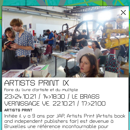
JAP
onférences
/ Films
/ Rencontres
Prochainement
ARTISTS PRINT IX
Foire du livre d’artiste et du multiple
23>24.10.21 / 14>18:30 / LE BRASS
VERNISSAGE VE. 22.10.21 / 17:>21:00
ARTISTS PRINT
JAP #NOUVELLE DIRECTION
Initiée il y a 9 ans par JAP, Artists Print (Artists book
and independent publishers fair) est devenue à
THIBAUT BLONDIAU
Bruxelles une référence incontournable pour
MA. 01.09.26 / 12:00 / NOUVELLE SAISON