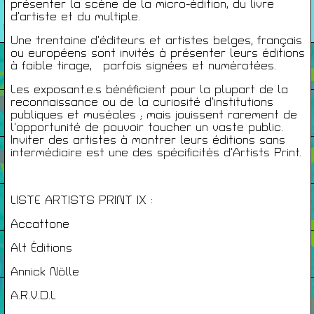
présenter la scène de la micro-édition, du livre
26/27
d’artiste et du multiple.
RENCONTRES
Une trentaine d’éditeurs et artistes belges, français
ou européens sont invités à présenter leurs éditions
Agenda
à faible tirage, parfois signées et numérotées.
Les exposant.e.s bénéficient pour la plupart de la
reconnaissance ou de la curiosité d’institutions
Expositions
publiques et muséales ; mais jouissent rarement de
l’opportunité de pouvoir toucher un vaste public.
Inviter des artistes à montrer leurs éditions sans
intermédiaire est une des spécificités d’Artists Print.
Éditions
LISTE ARTISTS PRINT IX :
Artists Print
Accattone
Alt Éditions
Podcasts
Annick Nölle
À Propos
A.R.V.D.L