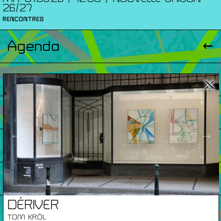
26/27
RENCONTRES
Agenda
Expositions
Éditions
←
→
Artists Print
Podcasts
DÉRIVER
À Propos
TOM KRÒL