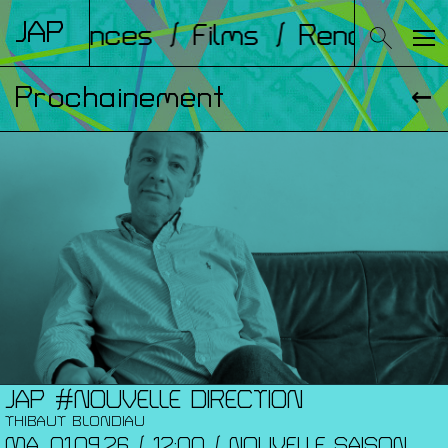
JAP
onférences
/ Films
/ Rencontres
Prochainement
JAP #NOUVELLE DIRECTION
THIBAUT BLONDIAU
MA. 01.09.26 / 12:00 / NOUVELLE SAISON