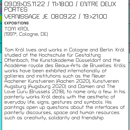
09.09>05.11.22 / 11>18:00 / ENTRE DEUX
PORTES
Infos Pratiques
VERNISSAGE JE. 08.09.22 / 19:>21:00
EXPOSITIONS
TOM KRÒL
Cartes De Membre
(1991°, Cologne, DE)
Tom Król lives and works in Cologne and Berlin. Król
Saisons Précédentes
studied at the Hochschule für Gestaltung
Offenbach, the Kunstakademie Düsseldorf and the
Académie royale des Beaux-Arts de Bruxelles. Króls
works have been exhibited internationally at
galleries and institutions such as the Neuer
À propos
Aachener Kunstverein (Aachen 2020), Kunstverein
Infos pratiques
Augsburg (Augsburg 2020) and Damien and The
Love Guru (Brussels 2018), to name only a few. In his
Carte de membres
painterly works Król deals with the aesthetic of
everyday life, signs, gestures and symbols. His
S'inscrire à la Newsletter
paintings open up questions about the interfaces of
painterly discourses, space and human resources
Mentions légales
such as creativity, solidarity and friendship.
Politique de confidentialité