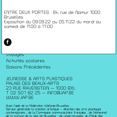
Conditions générales de ventes
Gérer les cookies
ENTRE DEUX PORTES : 64, rue de Namur 1000
Conférences
Bruxelles
Exposition du 09.09.22 au 05.11.22 du mardi au
Films
samedi de 11:00 à 17:00
Rencontres
Architecture + Film
Expositions
Artists Print
Voyages
Activités scolaires
Saisons Précédentes
JEUNESSE & ARTS PLASTIQUES
PALAIS DES BEAUX-ARTS
23 RUE RAVENSTEIN — 1000 BXL
T 02 507 82 25 —
INFO@JAP.BE
WWW.JAP.BE
Avec l’aide de la Fédération Wallonie-Bruxelles :
Service généralde la création artistique – direction des arts plastiques
contemporains ; de la Commission communautaire française ; de l’échevinat
de la culture de la ville de Bruxelles ; de urban brussels ;du Palais des