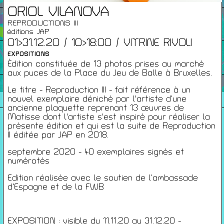
ORIOL VILANOVA
Infos Pratiques
REPRODUCTIONS III
éditions JAP
01>31.12.20 / 10>18:00 / VITRINE RIVOLI
Cartes De Membre
EXPOSITIONS
Édition constituée de 13 photos prises au marché
aux puces de la Place du Jeu de Balle à Bruxelles.
Saisons Précédentes
Le titre - Reproduction III - fait référence à un
nouvel exemplaire déniché par l'artiste d’une
ancienne plaquette reprenant 13 œuvres de
Matisse dont l'artiste s'est inspiré pour réaliser la
présente édition et qui est la suite de Reproduction
II éditée par JAP en 2018.
À propos
Infos pratiques
septembre 2020 - 40 exemplaires signés et
Carte de membres
numérotés
Edition réalisée avec le soutien de l’ambassade
S'inscrire à la Newsletter
d’Espagne et de la FWB
Mentions légales
Politique de confidentialité
EXPOSITION : visible du 11.11.20 au 31.12.20 -