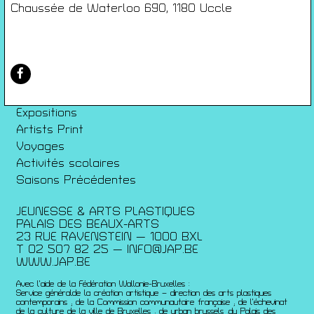
Conditions générales de ventes
Chaussée de Waterloo 690, 1180 Uccle
Gérer les cookies
Conférences
Films
Rencontres
Architecture + Film
Expositions
Artists Print
Voyages
Activités scolaires
Saisons Précédentes
JEUNESSE & ARTS PLASTIQUES
PALAIS DES BEAUX-ARTS
23 RUE RAVENSTEIN — 1000 BXL
T 02 507 82 25 —
INFO@JAP.BE
WWW.JAP.BE
Avec l’aide de la Fédération Wallonie-Bruxelles :
Service généralde la création artistique – direction des arts plastiques
contemporains ; de la Commission communautaire française ; de l’échevinat
de la culture de la ville de Bruxelles ; de urban brussels ;du Palais des