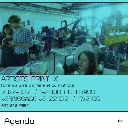
ARTISTS PRINT IX
Foire du livre d’artiste et du multiple
23>24.10.21 / 14>18:30 / LE BRASS
VERNISSAGE VE. 22.10.21 / 17>21:00
ARTISTS PRINT
Agenda