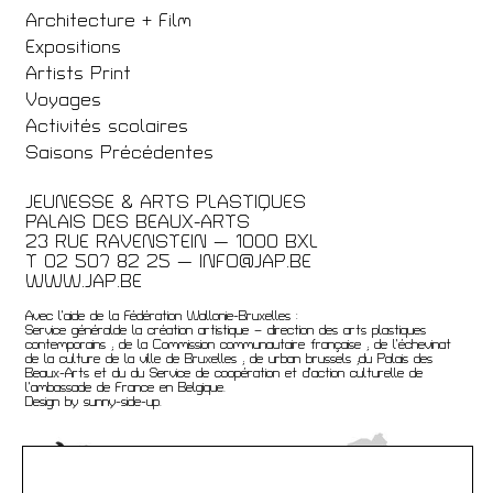
Architecture + Film
Expositions
Artists Print
Voyages
Activités scolaires
Saisons Précédentes
JEUNESSE & ARTS PLASTIQUES
PALAIS DES BEAUX-ARTS
23 RUE RAVENSTEIN — 1000 BXL
T 02 507 82 25 —
INFO@JAP.BE
WWW.JAP.BE
Avec l’aide de la Fédération Wallonie-Bruxelles :
Service généralde la création artistique – direction des arts plastiques
contemporains ; de la Commission communautaire française ; de l’échevinat
de la culture de la ville de Bruxelles ; de urban brussels ;du Palais des
Beaux-Arts et du du Service de coopération et d’action culturelle de
l’ambassade de France en Belgique.
Design by sunny-side-up.