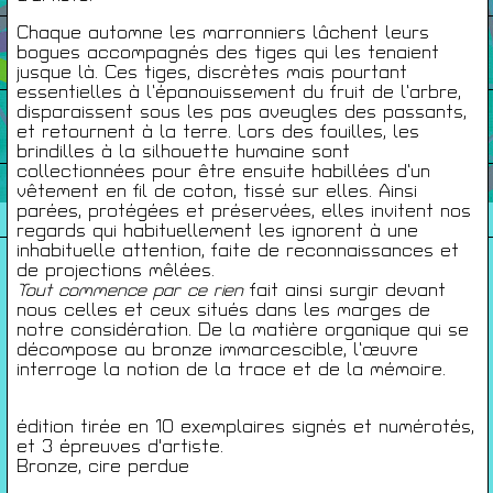
Chaque automne les marronniers lâchent leurs
Infos Pratiques
bogues accompagnés des tiges qui les tenaient
jusque là. Ces tiges, discrètes mais pourtant
essentielles à l’épanouissement du fruit de l’arbre,
disparaissent sous les pas aveugles des passants,
Cartes De Membre
et retournent à la terre. Lors des fouilles, les
brindilles à la silhouette humaine sont
collectionnées pour être ensuite habillées d’un
vêtement en fil de coton, tissé sur elles. Ainsi
Saisons Précédentes
parées, protégées et préservées, elles invitent nos
regards qui habituellement les ignorent à une
inhabituelle attention, faite de reconnaissances et
de projections mêlées.
Tout commence par ce rien
fait ainsi surgir devant
À propos
nous celles et ceux situés dans les marges de
Infos pratiques
notre considération. De la matière organique qui se
décompose au bronze immarcescible, l’œuvre
Carte de membres
interroge la notion de la trace et de la mémoire.
S'inscrire à la Newsletter
édition tirée en 10 exemplaires signés et numérotés,
Mentions légales
et 3 épreuves d'artiste.
Bronze, cire perdue
Politique de confidentialité