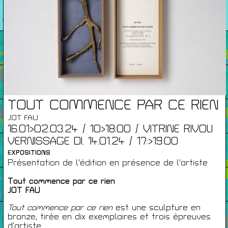
26/27
RENCONTRES
Agenda
Expositions
TOUT COMMENCE PAR CE RIEN
Éditions
JOT FAU
16.01>02.03.24 / 10>18:00 / VITRINE RIVOLI
VERNISSAGE DI. 14.01.24 / 17:>19:00
Artists Print
EXPOSITIONS
Présentation de l'édition en présence de l'artiste
Podcasts
Tout commence par ce rien
JOT FAU
Tout commence par ce rien
est une sculpture en
À Propos
bronze, tirée en dix exemplaires et trois épreuves
d’artiste.