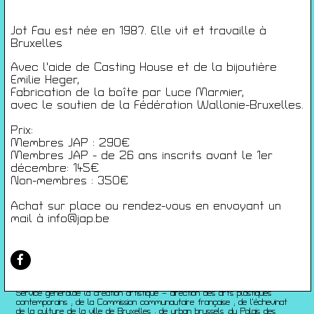
Conditions générales de ventes
Gérer les cookies
Jot Fau est née en 1987. Elle vit et travaille à
Bruxelles
Conférences
Films
Avec l'aide de Casting House et de la bijoutière
Rencontres
Emilie Heger,
Fabrication de la boîte par Luce Marmier,
Architecture + Film
avec le soutien de la Fédération Wallonie-Bruxelles.
Expositions
Artists Print
Prix:
Membres JAP : 290€
Voyages
Membres JAP - de 26 ans inscrits avant le 1er
Activités scolaires
décembre: 145€
Saisons Précédentes
Non-membres : 350€
Achat sur place ou rendez-vous en envoyant un
JEUNESSE & ARTS PLASTIQUES
mail à info@jap.be
PALAIS DES BEAUX-ARTS
23 RUE RAVENSTEIN — 1000 BXL
T 02 507 82 25 —
INFO@JAP.BE
WWW.JAP.BE
Avec l’aide de la Fédération Wallonie-Bruxelles :
Service généralde la création artistique – direction des arts plastiques
contemporains ; de la Commission communautaire française ; de l’échevinat
de la culture de la ville de Bruxelles ; de urban brussels ;du Palais des