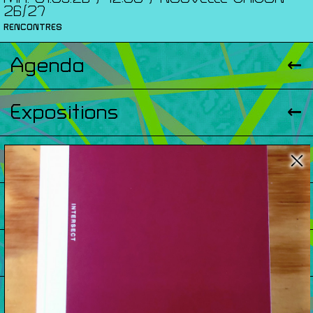
26/27
RENCONTRES
Agenda
Expositions
Éditions
Artists Print
Podcasts
À Propos