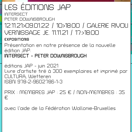
LES ÉDITIONS JAP
Infos Pratiques
INTERSECT
PETER DOWNSBROUGH
12.11.21>09.01.22 / 10>18:00 / GALERIE RIVOLI
Cartes De Membre
VERNISSAGE JE. 11.11.21 / 17:>18:00
EXPOSITIONS
Présentation en notre présence de la nouvelle
édition JAP:
Saisons Précédentes
INTERSECT - PETER DOWNSBROUGH
éditions JAP - juin 2021
Livre d'artiste tiré à 300 exemplaires et imprimé par
CULTURA, Wetteren
À propos
ISBN 978-2-9602786-1-3
Infos pratiques
PRIX : MEMBRES JAP : 25 € / NON-MEMBRES : 35
Carte de membres
€
S'inscrire à la Newsletter
avec l’aide de la Fédération Wallonie-Bruxelles
Mentions légales
Politique de confidentialité