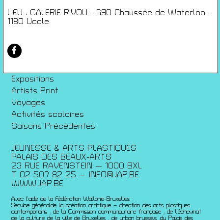
Conditions générales de ventes
Gérer les cookies
LIEU : GALERIE RIVOLI - 690 Chaussée de Waterloo -
1180 Uccle
Conférences
Films
Rencontres
Architecture + Film
Expositions
Artists Print
Voyages
Activités scolaires
Saisons Précédentes
JEUNESSE & ARTS PLASTIQUES
PALAIS DES BEAUX-ARTS
23 RUE RAVENSTEIN — 1000 BXL
T 02 507 82 25 —
INFO@JAP.BE
WWW.JAP.BE
Avec l’aide de la Fédération Wallonie-Bruxelles :
Service généralde la création artistique – direction des arts plastiques
contemporains ; de la Commission communautaire française ; de l’échevinat
de la culture de la ville de Bruxelles ; de urban brussels ;du Palais des