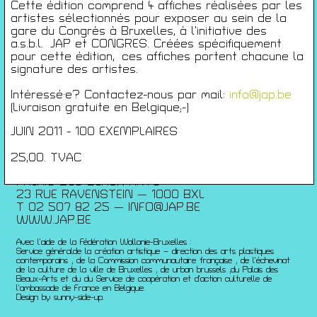
Conférences
Cette édition comprend 4 affiches réalisées par les
artistes sélectionnés pour exposer au sein de la
Films
gare du Congrès à Bruxelles, à l’initiative des
Rencontres
a.s.b.l. JAP et CONGRES. Créées spécifiquement
Architecture + Film
pour cette édition, ces affiches portent chacune la
signature des artistes.
Expositions
Artists Print
Intéressé·e? Contactez-nous par mail:
info@jap.be
Voyages
(Livraison gratuite en Belgique;-)
Activités scolaires
JUIN 2011 - 100 EXEMPLAIRES
Saisons Précédentes
25,00. TVAC
JEUNESSE & ARTS PLASTIQUES
PALAIS DES BEAUX-ARTS
23 RUE RAVENSTEIN — 1000 BXL
T 02 507 82 25 —
INFO@JAP.BE
WWW.JAP.BE
Avec l’aide de la Fédération Wallonie-Bruxelles :
Service généralde la création artistique – direction des arts plastiques
contemporains ; de la Commission communautaire française ; de l’échevinat
de la culture de la ville de Bruxelles ; de urban brussels ;du Palais des
Beaux-Arts et du du Service de coopération et d’action culturelle de
l’ambassade de France en Belgique.
Design by sunny-side-up.