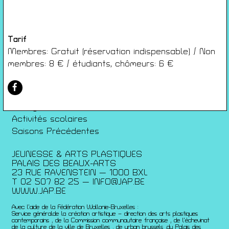
Conditions générales de ventes
Gérer les cookies
Conférences
Tarif
Films
Membres: Gratuit (réservation indispensable) / Non
Rencontres
membres: 8 € / étudiants, chômeurs: 6 €
Architecture + Film
Expositions
Artists Print
Voyages
Activités scolaires
Saisons Précédentes
JEUNESSE & ARTS PLASTIQUES
PALAIS DES BEAUX-ARTS
23 RUE RAVENSTEIN — 1000 BXL
T 02 507 82 25 —
INFO@JAP.BE
WWW.JAP.BE
Avec l’aide de la Fédération Wallonie-Bruxelles :
Service généralde la création artistique – direction des arts plastiques
contemporains ; de la Commission communautaire française ; de l’échevinat
de la culture de la ville de Bruxelles ; de urban brussels ;du Palais des