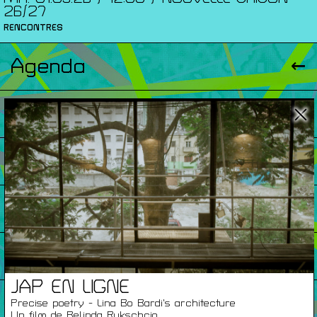
26/27
RENCONTRES
Agenda
Expositions
Éditions
Artists Print
Podcasts
JAP EN LIGNE
À Propos
Precise poetry - Lina Bo Bardi’s architecture
Un film de Belinda Rukschcio