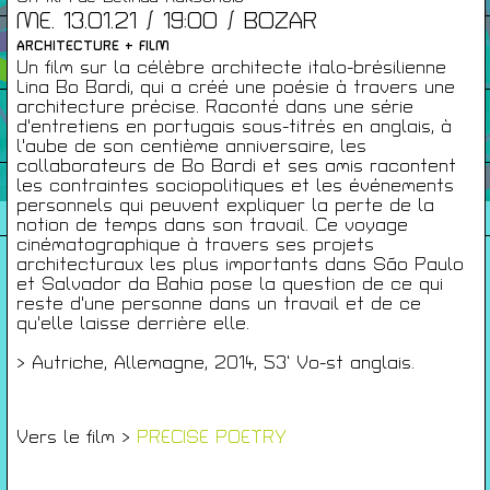
ME. 13.01.21 / 19:00 / BOZAR
Infos Pratiques
ARCHITECTURE + FILM
Un film sur la célèbre architecte italo-brésilienne
Lina Bo Bardi, qui a créé une poésie à travers une
architecture précise. Raconté dans une série
Cartes De Membre
d'entretiens en portugais sous-titrés en anglais, à
l'aube de son centième anniversaire, les
collaborateurs de Bo Bardi et ses amis racontent
les contraintes sociopolitiques et les événements
Saisons Précédentes
personnels qui peuvent expliquer la perte de la
notion de temps dans son travail. Ce voyage
cinématographique à travers ses projets
architecturaux les plus importants dans São Paulo
et Salvador da Bahia pose la question de ce qui
À propos
reste d'une personne dans un travail et de ce
qu'elle laisse derrière elle.
Infos pratiques
Carte de membres
> Autriche, Allemagne, 2014, 53’ Vo-st anglais.
S'inscrire à la Newsletter
Vers le film >
PRECISE POETRY
Mentions légales
Politique de confidentialité