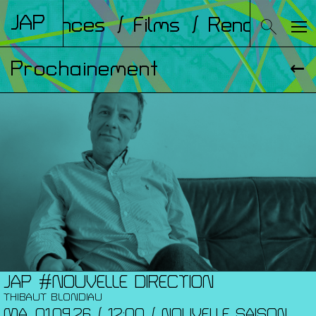
JAP
onférences
/ Films
/ Rencontres
Prochainement
JAP #NOUVELLE DIRECTION
THIBAUT BLONDIAU
MA. 01.09.26 / 12:00 / NOUVELLE SAISON