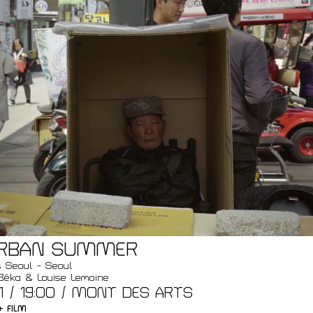
URBAN SUMMER
 Seoul - Seoul
 Bêka & Louise Lemoine
.21 / 19:00 / MONT DES ARTS
+ FILM