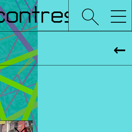
ntres
/ Arch