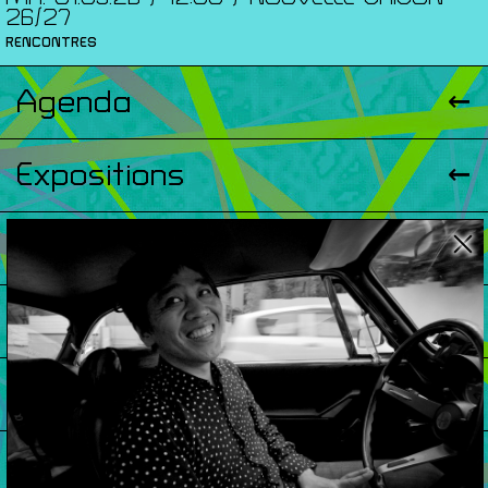
26/27
RENCONTRES
Agenda
Expositions
Éditions
Artists Print
Podcasts
À Propos