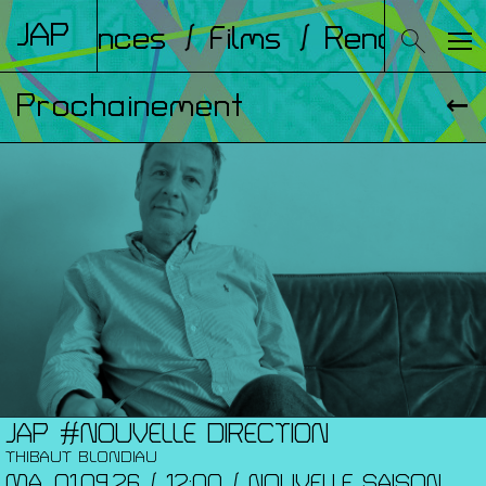
JAP
onférences
/ Films
/ Rencontres
Prochainement
JAP #NOUVELLE DIRECTION
THIBAUT BLONDIAU
MA. 01.09.26 / 12:00 / NOUVELLE SAISON