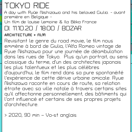
TOKYO RIDE
Infos Pratiques
A day with Ryūe Nishizawa and his beloved Giulia. - avant
première en Belgique -
Un film de louise Lemoine & Ila Bêka France
DI. 11.10.20 / 18:00 / BOZAR
Cartes De Membre
ARCHITECTURE + FILM
Revisitant le genre du road movie, le film nous
emmène à bord de Giulia, l'Alfa Romeo vintage de
Saisons Précédentes
Ryue Nishizawa pour une journée de déambulation
dans les rues de Tokyo. Plus qu'un portrait, au sens
classique du terme, d'un des architectes japonais
les plus talentueux et les plus célèbres
d'aujourd'hui, le film rend dans sa pure spontanéité
l'expérience de cette dérive urbaine amicale. Ryue
À propos
Nishizawa raconte en cours de route, sa relation
Infos pratiques
étroite avec sa ville natale à travers certains sites
qu'il affectionne personnellement, des bâtiments qui
Carte de membres
l'ont influencé et certains de ses propres projets
d'architecture.
S'inscrire à la Newsletter
> 2020, 90 min – Vo-st anglais
Mentions légales
Politique de confidentialité