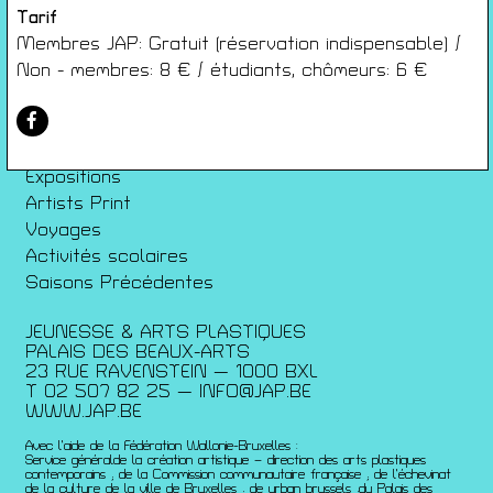
Conditions générales de ventes
Tarif
Gérer les cookies
Membres JAP: Gratuit (réservation indispensable) /
Non - membres: 8 € / étudiants, chômeurs: 6 €
Conférences
Films
Rencontres
Architecture + Film
Expositions
Artists Print
Voyages
Activités scolaires
Saisons Précédentes
JEUNESSE & ARTS PLASTIQUES
PALAIS DES BEAUX-ARTS
23 RUE RAVENSTEIN — 1000 BXL
T 02 507 82 25 —
INFO@JAP.BE
WWW.JAP.BE
Avec l’aide de la Fédération Wallonie-Bruxelles :
Service généralde la création artistique – direction des arts plastiques
contemporains ; de la Commission communautaire française ; de l’échevinat
de la culture de la ville de Bruxelles ; de urban brussels ;du Palais des