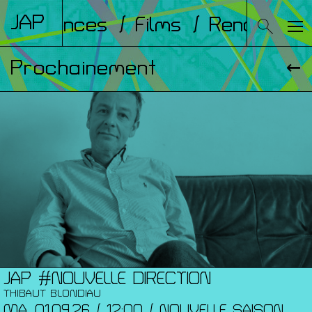
JAP
onférences
/ Films
/ Rencontres
Prochainement
JAP #NOUVELLE DIRECTION
THIBAUT BLONDIAU
MA. 01.09.26 / 12:00 / NOUVELLE SAISON