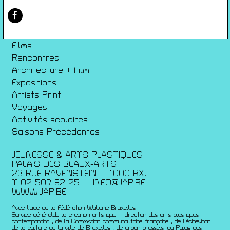
Conditions générales de ventes
Gérer les cookies
Conférences
Films
Rencontres
Architecture + Film
Expositions
Artists Print
Voyages
Activités scolaires
Saisons Précédentes
JEUNESSE & ARTS PLASTIQUES
PALAIS DES BEAUX-ARTS
23 RUE RAVENSTEIN — 1000 BXL
T 02 507 82 25 —
INFO@JAP.BE
WWW.JAP.BE
Avec l’aide de la Fédération Wallonie-Bruxelles :
Service généralde la création artistique – direction des arts plastiques
contemporains ; de la Commission communautaire française ; de l’échevinat
de la culture de la ville de Bruxelles ; de urban brussels ;du Palais des