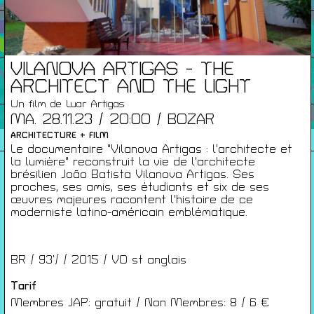
Infos Pratiques
VILANOVA ARTIGAS - THE
Cartes De Membre
ARCHITECT AND THE LIGHT
Un film de Luar Artigas
MA. 28.11.23 / 20:00 / BOZAR
Saisons Précédentes
ARCHITECTURE + FILM
Le documentaire "Vilanova Artigas : l'architecte et
la lumière" reconstruit la vie de l'architecte
brésilien João Batista Vilanova Artigas. Ses
proches, ses amis, ses étudiants et six de ses
À propos
œuvres majeures racontent l'histoire de ce
Infos pratiques
moderniste latino-américain emblématique.
Carte de membres
S'inscrire à la Newsletter
BR / 93’/ / 2015 / VO st anglais
Mentions légales
Tarif
Politique de confidentialité
Membres JAP: gratuit / Non Membres: 8 / 6 €