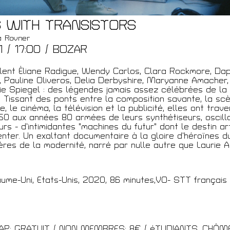
S WITH TRANSISTORS
sa Rovner
t
21 / 17:00 / BOZAR
llent Éliane Radigue, Wendy Carlos, Clara Rockmore, Da
 Pauline Oliveros, Delia Derbyshire, Maryanne Amacher
rie Spiegel : des légendes jamais assez célébrées de la
. Tissant des ponts entre la composition savante, la sc
, le cinéma, la télévision et la publicité, elles ont traver
0 aux années 80 armées de leurs synthétiseurs, oscillat
rs - d’intimidantes "machines du futur" dont le destin art
venter. Un exaltant documentaire à la gloire d’héroïnes d
ières de la modernité, narré par nulle autre que Laurie 
ume-Uni, Etats-Unis, 2020, 86 minutes,VO- STT français
P: GRATUIT / NON MEMBRES: 8€ / éTUDIANTS, CHÔM