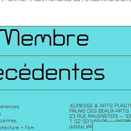
ques
 Membre
écédentes
JEUNESSE & ARTS PLAST
férences
PALAIS DES BEAUX-ARTS
s
23 RUE RAVENSTEIN — 10
contres
T 02 507 82 25 —
INFO@
WWW.JAP.BE
itecture + Film