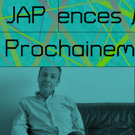
férences
JAP
/ F
Prochainem