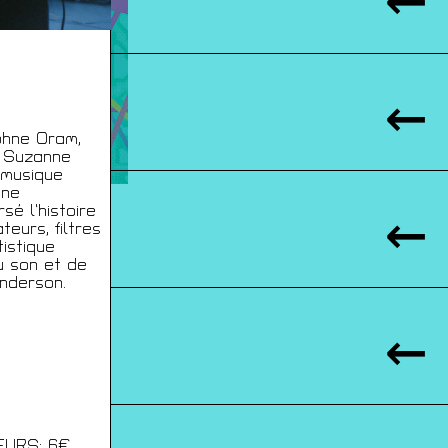
phne Oram,
, Suzanne
 musique
ène
sé l’histoire
eurs, filtres
istique
u son et de
Anderson.
EURS: 6€