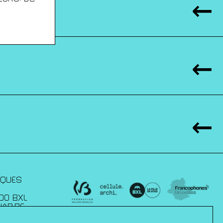
IQUES
00 BXL
JAP.BE