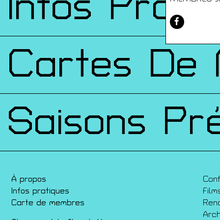
Infos Prati
Cartes De
Saisons Pr
À propos
Con
Infos pratiques
Film
Carte de membres
Ren
Arch