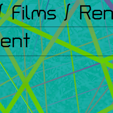
ilms
/ Renco
ent