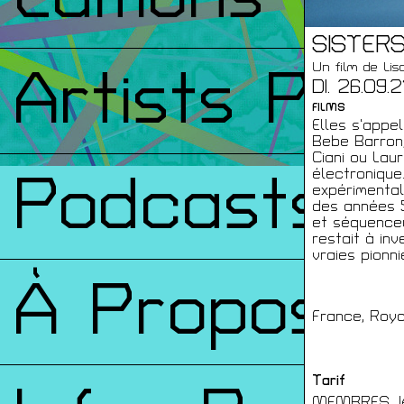
SISTER
Un film de Li
Artists Prin
DI. 26.09.
FILMS
Elles s’appe
Bebe Barron,
Ciani ou Lau
électronique
Podcasts
expérimentale
des années 5
et séquenceu
restait à in
vraies pionn
À Propos
France, Roya
Tarif
MEMBRES JA