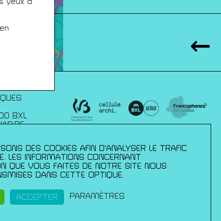
es yeux à
 en
IQUES
00 BXL
JAP.BE
SONS DES COOKIES AFIN D'ANALYSER LE TRAFIC
xelles :
– direction des
TE. LES INFORMATIONS CONCERNANT
mmission
ION QUE VOUS FAITES DE NOTRE SITE NOUS
 de la culture
SMISES DANS CETTE OPTIQUE.
ls ;du Palais
pération et
ance en
PARAMÈTRES
ACCEPTER