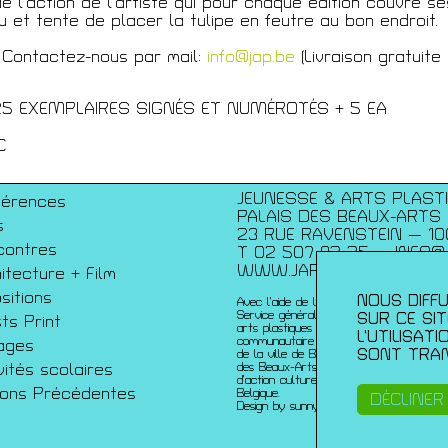
e l'action de l’artiste qui pour chaque édition couvre s
su et tente de placer la tulipe en feutre au bon endroit.
écédentes
 Contactez-nous par mail:
info@jap.be
(Livraison gratuite
 25 EXEMPLAIRES SIGNÉS ET NUMÉROTÉS + 5 EA
C
JEUNESSE & ARTS PLAST
férences
PALAIS DES BEAUX-ARTS
s
23 RUE RAVENSTEIN — 10
contres
T 02 507 82 25 —
INFO@
WWW.JAP.BE
itecture + Film
sitions
NOUS DIFFU
Avec l’aide de la Fédération Wallonie-Bru
Service généralde la création artistique 
SUR CE SI
sts Print
arts plastiques contemporains ; de la Co
L’UTILISAT
communautaire française ; de l’échevinat
ages
SONT TRAN
de la ville de Bruxelles ; de urban brusse
vités scolaires
des Beaux-Arts et du du Service de coo
d’action culturelle de l’ambassade de Fr
sons Précédentes
Belgique.
DÉCLINER
Design by sunny-side-up.