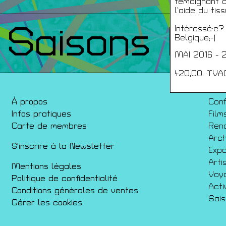
témoignant d
l’aide du tis
Saisons Pr
Intéressé·e?
Belgique;-)
MAI 2016 -
420,00. TVA
À propos
Con
Infos pratiques
Film
Carte de membres
Ren
Arch
S'inscrire à la Newsletter
Expo
Arti
Mentions légales
Voy
Politique de confidentialité
Acti
Conditions générales de ventes
Sai
Gérer les cookies