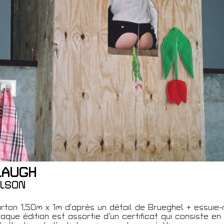
ques
LAUGH
LSON
 Membre
rton 1,50m x 1m d’après un détail de Brueghel + essuie-m
aque édition est assortie d’un certificat qui consiste en