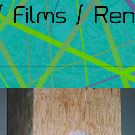
Films
/ Renc
t