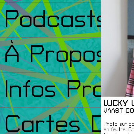
Podcasts
À Propos
Infos Prati
LUCKY 
VAAST CO
Cartes De
Photo sur ca
en feutre. Ch