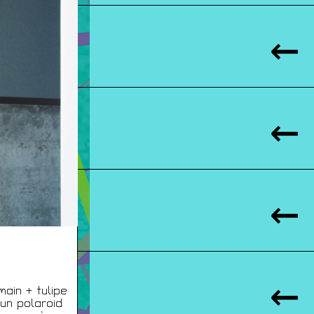
ain + tulipe
 un polaroid