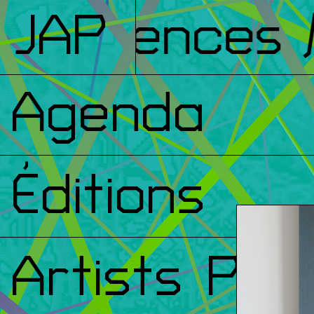
nférences
JAP
/ 
Agenda
Éditions
Artists Prin