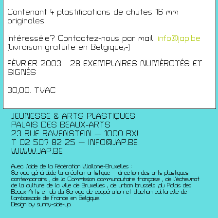
Conférences
Contenant 4 plastifications de chutes 16 mm
Films
originales.
Rencontres
Architecture + Film
Intéressé·e? Contactez-nous par mail:
info@jap.be
(Livraison gratuite en Belgique;-)
Expositions
Artists Print
FÉVRIER 2003 - 28 EXEMPLAIRES NUMÉROTÉS ET
Voyages
SIGNÉS
Activités scolaires
30,00. TVAC
Saisons Précédentes
JEUNESSE & ARTS PLASTIQUES
PALAIS DES BEAUX-ARTS
23 RUE RAVENSTEIN — 1000 BXL
T 02 507 82 25 —
INFO@JAP.BE
WWW.JAP.BE
Avec l’aide de la Fédération Wallonie-Bruxelles :
Service généralde la création artistique – direction des arts plastiques
contemporains ; de la Commission communautaire française ; de l’échevinat
de la culture de la ville de Bruxelles ; de urban brussels ;du Palais des
Beaux-Arts et du du Service de coopération et d’action culturelle de
l’ambassade de France en Belgique.
Design by sunny-side-up.