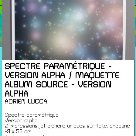
Cartes De Membre
Saisons Précédentes
À propos
SPECTRE PARAMÉTRIQUE -
Infos pratiques
VERSION ALPHA / MAQUETTE
Carte de membres
ALBUM SOURCE - VERSION
S'inscrire à la Newsletter
ALPHA
ADRIEN LUCCA
Mentions légales
Politique de confidentialité
Spectre paramétrique
Conditions générales de ventes
Version alpha
Gérer les cookies
2 impressions jet d'encre uniques sur toile, chacune
49 x 53 cm