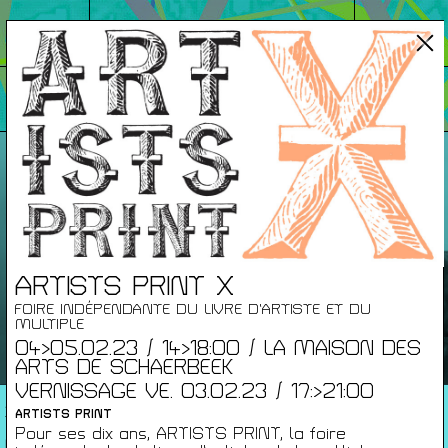
JAP
Conférences
/ Films
/ Rencontre
Prochainement
ARTISTS PRINT X
FOIRE INDÉPENDANTE DU LIVRE D’ARTISTE ET DU
MULTIPLE
04>05.02.23 / 14>18:00 / LA MAISON DES
ARTS DE SCHAERBEEK
VERNISSAGE VE. 03.02.23 / 17:>21:00
JAP #NOUVELLE DIRECTION
ARTISTS PRINT
THIBAUT BLONDIAU
Pour ses dix ans, ARTISTS PRINT, la foire
MA. 01.09.26 / 12:00 / NOUVELLE SAISON