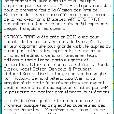
indépendante du livre d’artiste et du multiple,
26/27
organisée par Jeunesse et Arts Plastiques, aura lieu
pour la première fois à la Maison des Arts de
RENCONTRES
Schaerbeek. Devenue une référence pour le monde
de la micro-édition à Bruxelles, ARTISTS PRINT
Agenda
accueillera du 3 au 5 février près de 40 exposants
belges, français et européens.
ARTISTS PRINT a été créé en 2013 avec pour
Expositions
objectif de fédérer les éditeurs de livres d’artistes
et leur apporter une plus grande visibilité auprès du
grand public. Parmi les exposants, de nombreux
artistes et éditeurs viendront présenter leurs
Éditions
éditions à faible tirage, parfois signées et
numérotées. Citons entre autres : Nel Aerts, Claude
Closky, Vaast Colson, Denicolai & Provoost,
Artists Print
Dialogist Kantor, Lise Duclaux, Egon Van Ereweghe,
Kurt Ryslavy, Bernard Villers, Elsa Werth… La
singularité de cette foire réside dans son aspect
désintéressé offrant aux exposants invités par JAP
Podcasts
la possibilité de montrer gratuitement leurs éditions.
La création émergente est bien entendu aussi à
l’honneur puisque les cinq écoles supérieures des
À Propos
arts de Bruxelles - l'Académie des Beaux-Arts de