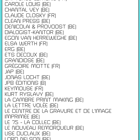
Conditions générales de ventes
CAROLE LOUIS (BE)
Gérer les cookies
CHANTAL VEY (BE)
CLAUDE CLOSKY (FR)
Conférences
CLEAN PRESS (BE)
DENICOLAI & PROVOOST (BE)
Films
DIALOGIST-KANTOR (BE)
Rencontres
EGON VAN HERREWEGHE (BE)
Architecture + Film
ELSA WERTH (FR)
ERG (BE)
Expositions
ETS DECOUX (BE)
Artists Print
GRANDIOSE (BE)
Voyages
GRÉGOIRE MOTTE (FR)
JAP (BE)
Activités scolaires
JONAS LOCHT (BE)
Saisons Précédentes
JPB ÉDITIONS (B)
KEYMOUSE (FR)
KURT RYSLAVY (BE)
JEUNESSE & ARTS PLASTIQUES
LA CAMBRE PRINT MAKING (BE)
PALAIS DES BEAUX-ARTS
LA LETTRE VOLÉE (BE)
23 RUE RAVENSTEIN — 1000 BXL
LE CENTRE DE LA GRAVURE ET DE L'IMAGE
T 02 507 82 25 —
INFO@JAP.BE
IMPRIMÉE (BE)
WWW.JAP.BE
LE 75 - LA COLLEC (BE)
Avec l’aide de la Fédération Wallonie-Bruxelles :
LE NOUVEAU REMORQUEUR (BE)
Service généralde la création artistique – direction des arts plastiques
LISE DUCLAUX (BE)
contemporains ; de la Commission communautaire française ; de l’échevinat
LORD NELSON (BE)
de la culture de la ville de Bruxelles ; de urban brussels ;du Palais des