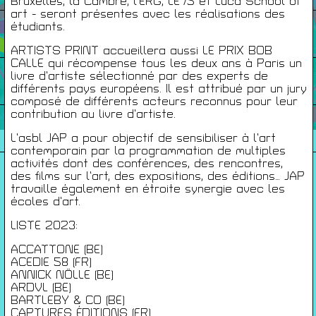
Bruxelles, la Cambre, l’ERG, LE75 et Luca School of
art - seront présentes avec les réalisations des
étudiants.
Infos Pratiques
ARTISTS PRINT accueillera aussi LE PRIX BOB
CALLE qui récompense tous les deux ans à Paris un
Cartes De Membre
livre d’artiste sélectionné par des experts de
différents pays européens. Il est attribué par un jury
composé de différents acteurs reconnus pour leur
contribution au livre d’artiste.
Saisons Précédentes
L’asbl JAP a pour objectif de sensibiliser à l’art
contemporain par la programmation de multiples
activités dont des conférences, des rencontres,
des films sur l’art, des expositions, des éditions… JAP
travaille également en étroite synergie avec les
À propos
écoles d’art.
Infos pratiques
LISTE 2023:
Carte de membres
ACCATTONE (BE)
S'inscrire à la Newsletter
ACEDIE 58 (FR)
ANNICK NÖLLE (BE)
Mentions légales
ARDVL (BE)
Politique de confidentialité
BARTLEBY & CO (BE)
CAPTURES ÉDITIONS (FR)