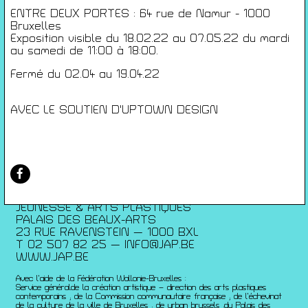
Conditions générales de ventes
ENTRE DEUX PORTES : 64 rue de Namur - 1000
Gérer les cookies
Bruxelles
Exposition visible du 18.02.22 au 07.05.22 du mardi
Conférences
au samedi de 11:00 à 18:00.
Films
Fermé du 02.04 au 19.04.22
Rencontres
Architecture + Film
AVEC LE SOUTIEN D'UPTOWN DESIGN
Expositions
Artists Print
Voyages
Activités scolaires
Saisons Précédentes
JEUNESSE & ARTS PLASTIQUES
PALAIS DES BEAUX-ARTS
23 RUE RAVENSTEIN — 1000 BXL
T 02 507 82 25 —
INFO@JAP.BE
WWW.JAP.BE
Avec l’aide de la Fédération Wallonie-Bruxelles :
Service généralde la création artistique – direction des arts plastiques
contemporains ; de la Commission communautaire française ; de l’échevinat
de la culture de la ville de Bruxelles ; de urban brussels ;du Palais des