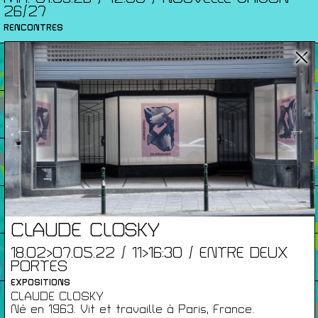
26/27
RENCONTRES
Agenda
Expositions
←
→
Éditions
Artists Print
CLAUDE CLOSKY
18.02>07.05.22 / 11>16:30 / ENTRE DEUX
Podcasts
PORTES
EXPOSITIONS
CLAUDE CLOSKY
À Propos
Né en 1963. Vit et travaille à Paris, France.