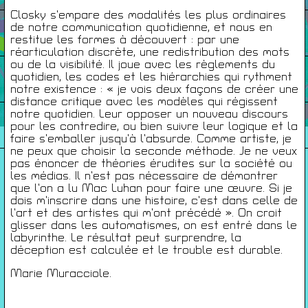
Closky s’empare des modalités les plus ordinaires
de notre communication quotidienne, et nous en
Infos Pratiques
restitue les formes à découvert : par une
réarticulation discrète, une redistribution des mots
ou de la visibilité. Il joue avec les règlements du
Cartes De Membre
quotidien, les codes et les hiérarchies qui rythment
notre existence : « je vois deux façons de créer une
distance critique avec les modèles qui régissent
notre quotidien. Leur opposer un nouveau discours
Saisons Précédentes
pour les contredire, ou bien suivre leur logique et la
faire s’emballer jusqu’à l’absurde. Comme artiste, je
ne peux que choisir la seconde méthode. Je ne veux
pas énoncer de théories érudites sur la société ou
les médias. Il n’est pas nécessaire de démontrer
À propos
que l’on a lu Mac Luhan pour faire une œuvre. Si je
dois m’inscrire dans une histoire, c’est dans celle de
Infos pratiques
l’art et des artistes qui m’ont précédé ». On croit
Carte de membres
glisser dans les automatismes, on est entré dans le
labyrinthe. Le résultat peut surprendre, la
S'inscrire à la Newsletter
déception est calculée et le trouble est durable.
Marie Muracciole.
Mentions légales
Politique de confidentialité