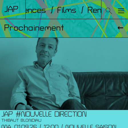
JAP
Conférences
/ Films
/ Rencontre
Prochainement
JAP #NOUVELLE DIRECTION
THIBAUT BLONDIAU
MA. 01.09.26 / 12:00 / NOUVELLE SAISON