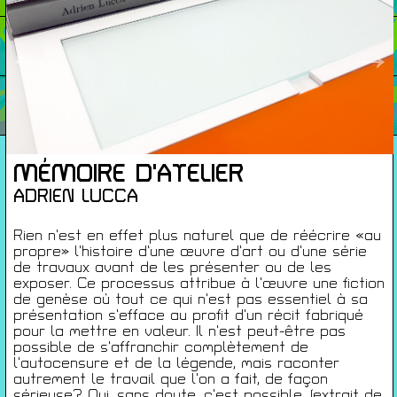
←
→
Cartes De Membre
Saisons Précédentes
MÉMOIRE D'ATELIER
À propos
ADRIEN LUCCA
Infos pratiques
Carte de membres
Rien n’est en effet plus naturel que de réécrire «au
propre» l’histoire d’une œuvre d’art ou d’une série
S'inscrire à la Newsletter
de travaux avant de les présenter ou de les
exposer. Ce processus attribue à l’œuvre une fiction
de genèse où tout ce qui n’est pas essentiel à sa
Mentions légales
présentation s’efface au profit d’un récit fabriqué
Politique de confidentialité
pour la mettre en valeur. Il n’est peut-être pas
Conditions générales de ventes
possible de s’affranchir complètement de
l’autocensure et de la légende, mais raconter
Gérer les cookies
autrement le travail que l’on a fait, de façon
sérieuse? Oui, sans doute, c’est possible. (extrait de