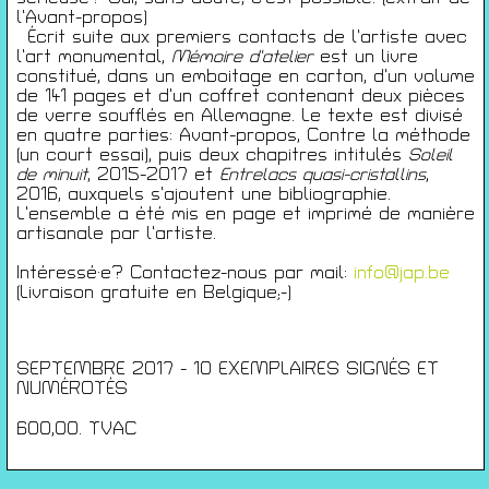
Conférences
l’Avant-propos)
Films
Écrit suite aux premiers contacts de l’artiste avec
Rencontres
l’art monumental,
Mémoire d’atelier
est un livre
constitué, dans un emboitage en carton, d’un volume
Architecture + Film
de 141 pages et d’un coffret contenant deux pièces
Expositions
de verre soufflés en Allemagne. Le texte est divisé
Artists Print
en quatre parties: Avant-propos, Contre la méthode
(un court essai), puis deux chapitres intitulés
Soleil
Voyages
de minuit
, 2015-2017 et
Entrelacs quasi-cristallins
,
Activités scolaires
2016, auxquels s’ajoutent une bibliographie.
Saisons Précédentes
L’ensemble a été mis en page et imprimé de manière
artisanale par l’artiste.
JEUNESSE & ARTS PLASTIQUES
Intéressé·e? Contactez-nous par mail:
info@jap.be
PALAIS DES BEAUX-ARTS
(Livraison gratuite en Belgique;-)
23 RUE RAVENSTEIN — 1000 BXL
T 02 507 82 25 —
INFO@JAP.BE
WWW.JAP.BE
SEPTEMBRE 2017 - 10 EXEMPLAIRES SIGNÉS ET
Avec l’aide de la Fédération Wallonie-Bruxelles :
NUMÉROTÉS
Service généralde la création artistique – direction des arts plastiques
contemporains ; de la Commission communautaire française ; de l’échevinat
de la culture de la ville de Bruxelles ; de urban brussels ;du Palais des
600,00. TVAC
Beaux-Arts et du du Service de coopération et d’action culturelle de
l’ambassade de France en Belgique.
Design by sunny-side-up.