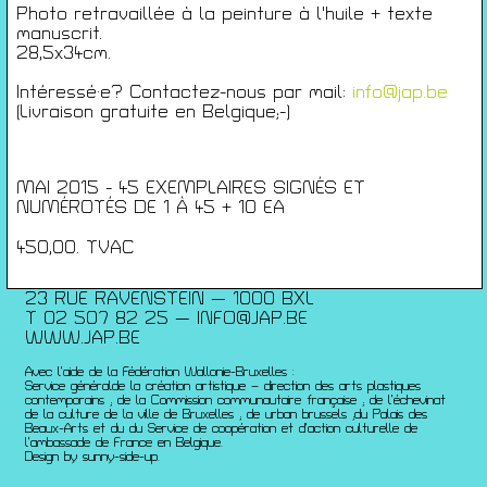
Conférences
Photo retravaillée à la peinture à l'huile + texte
Films
manuscrit.
28,5x34cm.
Rencontres
Architecture + Film
Intéressé·e? Contactez-nous par mail:
info@jap.be
Expositions
(Livraison gratuite en Belgique;-)
Artists Print
Voyages
Activités scolaires
MAI 2015 - 45 EXEMPLAIRES SIGNÉS ET
NUMÉROTÉS DE 1 À 45 + 10 EA
Saisons Précédentes
450,00. TVAC
JEUNESSE & ARTS PLASTIQUES
PALAIS DES BEAUX-ARTS
23 RUE RAVENSTEIN — 1000 BXL
T 02 507 82 25 —
INFO@JAP.BE
WWW.JAP.BE
Avec l’aide de la Fédération Wallonie-Bruxelles :
Service généralde la création artistique – direction des arts plastiques
contemporains ; de la Commission communautaire française ; de l’échevinat
de la culture de la ville de Bruxelles ; de urban brussels ;du Palais des
Beaux-Arts et du du Service de coopération et d’action culturelle de
l’ambassade de France en Belgique.
Design by sunny-side-up.