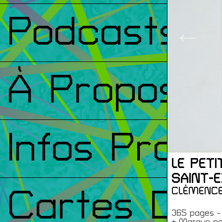
Podcasts
←
À Propos
Infos Prati
LE PET
SAINT-
Cartes De
CLÉMENCE
365 pages - 
+ Marque-pag