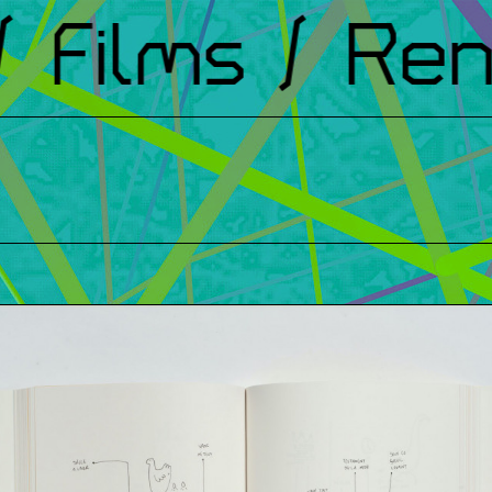
Films
/ Renc
t