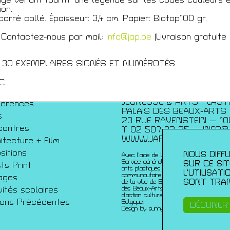
ion.
carré collé. Épaisseur: 3,4 cm. Papier: Biotop100 gr.
écédentes
 Contactez-nous par mail:
info@jap.be
(Livraison gratuite
 - 30 EXEMPLAIRES SIGNÉS ET NUMÉROTÉS
C
JEUNESSE & ARTS PLAST
férences
PALAIS DES BEAUX-ARTS
s
23 RUE RAVENSTEIN — 10
contres
T 02 507 82 25 —
INFO@
WWW.JAP.BE
itecture + Film
sitions
NOUS DIFFU
Avec l’aide de la Fédération Wallonie-Bru
Service généralde la création artistique 
SUR CE SI
sts Print
arts plastiques contemporains ; de la Co
L’UTILISAT
communautaire française ; de l’échevinat
ages
SONT TRAN
de la ville de Bruxelles ; de urban brusse
vités scolaires
des Beaux-Arts et du du Service de coo
d’action culturelle de l’ambassade de Fr
sons Précédentes
Belgique.
DÉCLINER
Design by sunny-side-up.