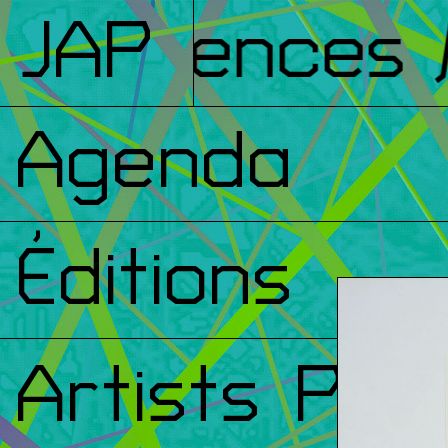
nférences
JAP
/ 
Agenda
Éditions
Artists Prin