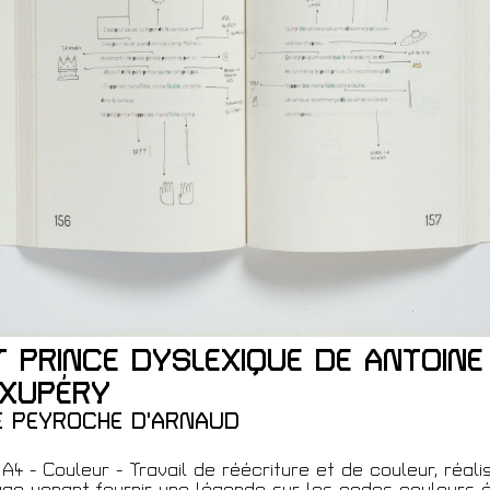
ques
IT PRINCE DYSLEXIQUE DE ANTOINE
EXUPÉRY
 Membre
 PEYROCHE D'ARNAUD
A4 - Couleur - Travail de réécriture et de couleur, réali
e venant fournir une légende sur les codes couleurs é