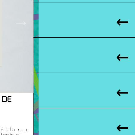
→
 DE
sé à la main
tablis au