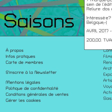
sein de l’édit
Reliure: dos 
Saisons Pr
Intéressé·e?
Belgique;-)
AVRIL 2017
200,00. TVA
À propos
Con
Infos pratiques
Film
Carte de membres
Ren
Arch
S'inscrire à la Newsletter
Expo
Arti
Mentions légales
Voy
Politique de confidentialité
Acti
Conditions générales de ventes
Sai
Gérer les cookies