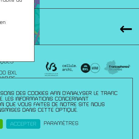
 en
IQUES
00 BXL
JAP.BE
SONS DES COOKIES AFIN D'ANALYSER LE TRAFIC
xelles :
– direction des
TE. LES INFORMATIONS CONCERNANT
mmission
ION QUE VOUS FAITES DE NOTRE SITE NOUS
 de la culture
SMISES DANS CETTE OPTIQUE.
ls ;du Palais
pération et
ance en
PARAMÈTRES
ACCEPTER