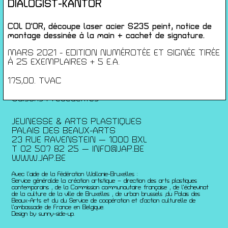
Conférences
DIALOGIST-KANTOR
Films
Rencontres
COL D'OR, découpe laser acier S235 peint, notice de
montage dessinée à la main + cachet de signature.
Architecture + Film
Expositions
MARS 2021 - EDITION NUMÉROTÉE ET SIGNÉE TIRÉE
À 25 EXEMPLAIRES + 5 E.A.
Artists Print
Voyages
175,00. TVAC
Activités scolaires
Saisons Précédentes
JEUNESSE & ARTS PLASTIQUES
PALAIS DES BEAUX-ARTS
23 RUE RAVENSTEIN — 1000 BXL
T 02 507 82 25 —
INFO@JAP.BE
WWW.JAP.BE
Avec l’aide de la Fédération Wallonie-Bruxelles :
Service généralde la création artistique – direction des arts plastiques
contemporains ; de la Commission communautaire française ; de l’échevinat
de la culture de la ville de Bruxelles ; de urban brussels ;du Palais des
Beaux-Arts et du du Service de coopération et d’action culturelle de
l’ambassade de France en Belgique.
Design by sunny-side-up.