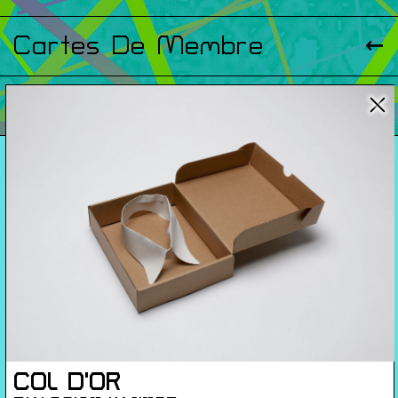
Cartes De Membre
Saisons Précédentes
À propos
Infos pratiques
Carte de membres
S'inscrire à la Newsletter
Mentions légales
Politique de confidentialité
Conditions générales de ventes
Gérer les cookies
COL D'OR