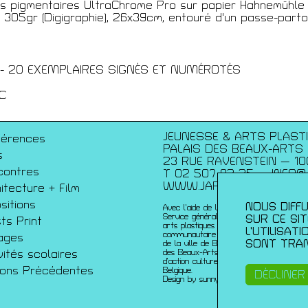
s pigmentaires UltraChrome Pro sur papier Hahnemühle
 305gr (Digigraphie), 26x39cm, entouré d'un passe-parto
écédentes
- 20 EXEMPLAIRES SIGNÉS ET NUMÉROTÉS
C
JEUNESSE & ARTS PLAST
férences
PALAIS DES BEAUX-ARTS
s
23 RUE RAVENSTEIN — 10
contres
T 02 507 82 25 —
INFO@
WWW.JAP.BE
itecture + Film
sitions
NOUS DIFFU
Avec l’aide de la Fédération Wallonie-Bru
Service généralde la création artistique 
SUR CE SI
sts Print
arts plastiques contemporains ; de la Co
L’UTILISAT
communautaire française ; de l’échevinat
ages
SONT TRAN
de la ville de Bruxelles ; de urban brusse
vités scolaires
des Beaux-Arts et du du Service de coo
d’action culturelle de l’ambassade de Fr
sons Précédentes
Belgique.
DÉCLINER
Design by sunny-side-up.