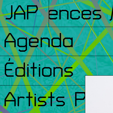
nférences
JAP
/ 
Agenda
Éditions
Artists Prin