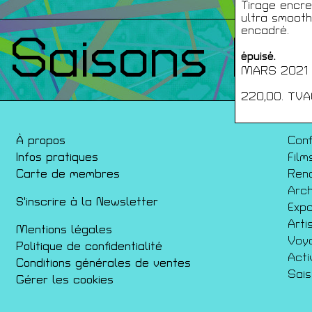
Tirage encre
ultra smooth
encadré.
Saisons Pr
épuisé.
MARS 2021 
220,00. TVA
À propos
Con
Infos pratiques
Film
Carte de membres
Ren
Arch
S'inscrire à la Newsletter
Expo
Arti
Mentions légales
Voy
Politique de confidentialité
Acti
Conditions générales de ventes
Sai
Gérer les cookies