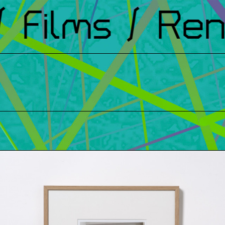
Films
/ Renc
t