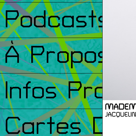
Podcasts
À Propos
Infos Prati
MADEMO
JACQUELI
Cartes De