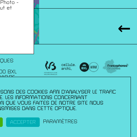
 Photo -
ut et
IQUES
00 BXL
JAP.BE
SONS DES COOKIES AFIN D'ANALYSER LE TRAFIC
xelles :
– direction des
TE. LES INFORMATIONS CONCERNANT
mmission
ION QUE VOUS FAITES DE NOTRE SITE NOUS
 de la culture
SMISES DANS CETTE OPTIQUE.
ls ;du Palais
pération et
ance en
PARAMÈTRES
ACCEPTER