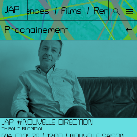
JAP
Conférences
/ Films
/ Rencontre
Prochainement
JAP #NOUVELLE DIRECTION
THIBAUT BLONDIAU
MA. 01.09.26 / 12:00 / NOUVELLE SAISON