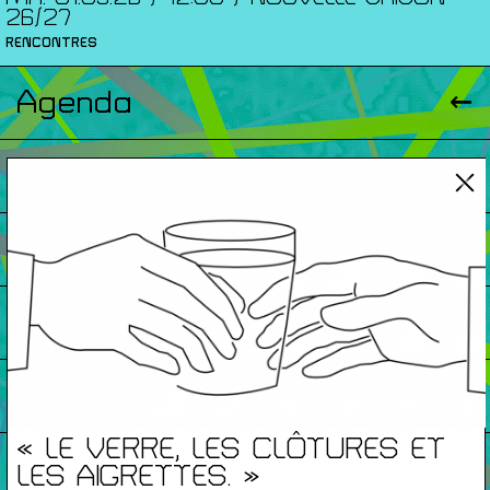
26/27
RENCONTRES
Agenda
Expositions
Éditions
Artists Print
Podcasts
« LE VERRE, LES CLÔTURES ET
À Propos
LES AIGRETTES. »