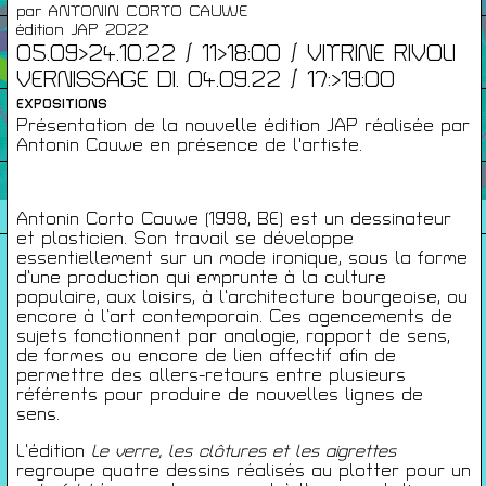
par ANTONIN CORTO CAUWE
édition JAP 2022
Infos Pratiques
05.09>24.10.22 / 11>18:00 / VITRINE RIVOLI
VERNISSAGE DI. 04.09.22 / 17:>19:00
EXPOSITIONS
Cartes De Membre
Présentation de la nouvelle édition JAP réalisée par
Antonin Cauwe en présence de l'artiste.
Saisons Précédentes
Antonin Corto Cauwe (1998, BE) est un dessinateur
et plasticien. Son travail se développe
essentiellement sur un mode ironique, sous la forme
d’une production qui emprunte à la culture
À propos
populaire, aux loisirs, à l’architecture bourgeoise, ou
encore à l’art contemporain. Ces agencements de
Infos pratiques
sujets fonctionnent par analogie, rapport de sens,
Carte de membres
de formes ou encore de lien affectif afin de
permettre des allers-retours entre plusieurs
S'inscrire à la Newsletter
référents pour produire de nouvelles lignes de
sens.
Mentions légales
L’édition
Le verre, les clôtures et les aigrettes
Politique de confidentialité
regroupe quatre dessins réalisés au plotter pour un