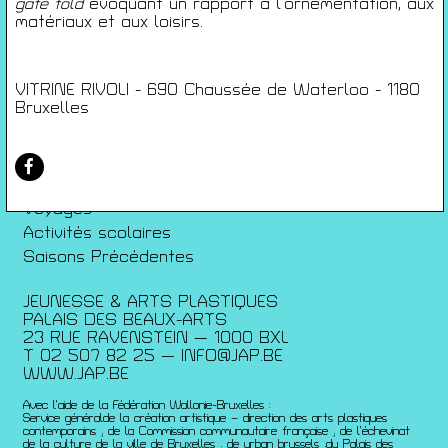
Conditions générales de ventes
gate fold
évoquant un rapport à l’ornementation, aux
matériaux et aux loisirs.
Gérer les cookies
Conférences
Films
VITRINE RIVOLI - 690 Chaussée de Waterloo - 1180
Bruxelles
Rencontres
Architecture + Film
Expositions
Artists Print
Voyages
Activités scolaires
Saisons Précédentes
JEUNESSE & ARTS PLASTIQUES
PALAIS DES BEAUX-ARTS
23 RUE RAVENSTEIN — 1000 BXL
T 02 507 82 25 —
INFO@JAP.BE
WWW.JAP.BE
Avec l’aide de la Fédération Wallonie-Bruxelles :
Service généralde la création artistique – direction des arts plastiques
contemporains ; de la Commission communautaire française ; de l’échevinat
de la culture de la ville de Bruxelles ; de urban brussels ;du Palais des