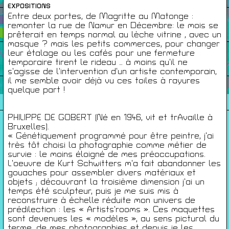
EXPOSITIONS
Entre deux portes, de Magritte au Matonge :
Infos Pratiques
remonter la rue de Namur en Décembre: le mois se
prêterait en temps normal au lèche vitrine , avec un
masque ? mais les petits commerces, pour changer
leur étalage ou les cafés pour une fermeture
Cartes De Membre
temporaire tirent le rideau … à moins qu’il ne
s’agisse de l’intervention d’un artiste contemporain,
il me semble avoir déjà vu ces toiles à rayures
Saisons Précédentes
quelque part !
PHILIPPE DE GOBERT (Né en 1946, vit et trAvaille à
Bruxelles).
« Génétiquement programmé pour être peintre, j’ai
À propos
très tôt choisi la photographie comme métier de
Infos pratiques
survie : le moins éloigné de mes préoccupations.
L’oeuvre de Kurt Schwitters m’a fait abandonner les
Carte de membres
gouaches pour assembler divers matériaux et
objets ; découvrant la troisième dimension j’ai un
S'inscrire à la Newsletter
temps été sculpteur, puis je me suis mis à
reconstruire à échelle réduite mon univers de
Mentions légales
prédilection : les « Artists’rooms ». Ces maquettes
Politique de confidentialité
sont devenues les « modèles », au sens pictural du
terme, de mes photographies et depuis je les