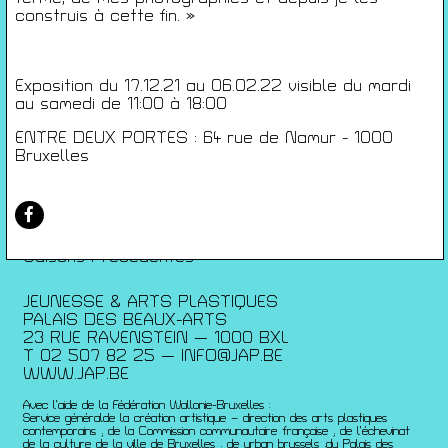
Conditions générales de ventes
construis à cette fin. »
Gérer les cookies
Conférences
Exposition du 17.12.21 au 06.02.22 visible du mardi
Films
au samedi de 11:00 à 18:00
Rencontres
Architecture + Film
ENTRE DEUX PORTES : 64 rue de Namur - 1000
Bruxelles
Expositions
Artists Print
Voyages
Activités scolaires
Saisons Précédentes
JEUNESSE & ARTS PLASTIQUES
PALAIS DES BEAUX-ARTS
23 RUE RAVENSTEIN — 1000 BXL
T 02 507 82 25 —
INFO@JAP.BE
WWW.JAP.BE
Avec l’aide de la Fédération Wallonie-Bruxelles :
Service généralde la création artistique – direction des arts plastiques
contemporains ; de la Commission communautaire française ; de l’échevinat
de la culture de la ville de Bruxelles ; de urban brussels ;du Palais des