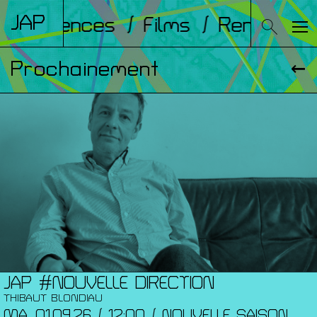
JAP
Conférences
/ Films
/ Rencontre
Prochainement
JAP #NOUVELLE DIRECTION
THIBAUT BLONDIAU
MA. 01.09.26 / 12:00 / NOUVELLE SAISON