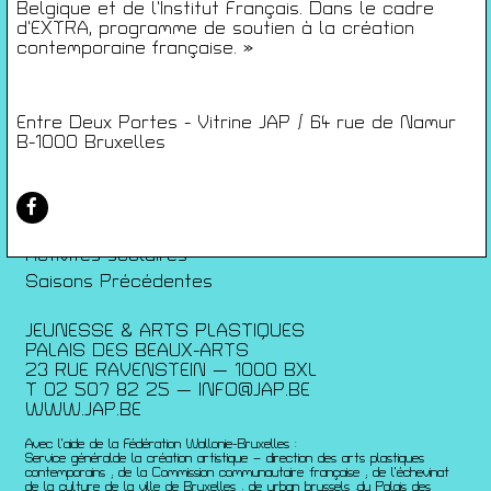
Conditions générales de ventes
Belgique et de l’Institut Français. Dans le cadre
Gérer les cookies
d’EXTRA, programme de soutien à la création
contemporaine française. »
Conférences
Films
Entre Deux Portes - Vitrine JAP / 64 rue de Namur
Rencontres
B-1000 Bruxelles
Architecture + Film
Expositions
Artists Print
Voyages
Activités scolaires
Saisons Précédentes
JEUNESSE & ARTS PLASTIQUES
PALAIS DES BEAUX-ARTS
23 RUE RAVENSTEIN — 1000 BXL
T 02 507 82 25 —
INFO@JAP.BE
WWW.JAP.BE
Avec l’aide de la Fédération Wallonie-Bruxelles :
Service généralde la création artistique – direction des arts plastiques
contemporains ; de la Commission communautaire française ; de l’échevinat
de la culture de la ville de Bruxelles ; de urban brussels ;du Palais des