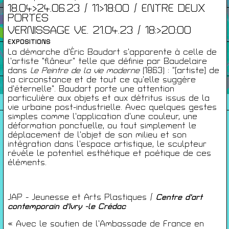
18.04>24.06.23 / 11>18:00 / ENTRE DEUX
PORTES
Infos Pratiques
VERNISSAGE VE. 21.04.23 / 18:>20:00
EXPOSITIONS
La démarche d’Éric Baudart s’apparente à celle de
Cartes De Membre
l’artiste “flâneur” telle que définie par Baudelaire
dans
Le Peintre de la vie moderne
(1863) : “[artiste] de
la circonstance et de tout ce qu’elle suggère
Saisons Précédentes
d’éternelle”. Baudart porte une attention
particulière aux objets et aux détritus issus de la
vie urbaine post-industrielle. Avec quelques gestes
simples comme l’application d’une couleur, une
déformation ponctuelle, ou tout simplement le
déplacement de l’objet de son milieu et son
À propos
intégration dans l’espace artistique, le sculpteur
Infos pratiques
révèle le potentiel esthétique et poétique de ces
éléments.
Carte de membres
S'inscrire à la Newsletter
JAP - Jeunesse et Arts Plastiques /
Centre d’art
Mentions légales
contemporain d’Ivry -le Crédac
Politique de confidentialité
« Avec le soutien de l’Ambassade de France en