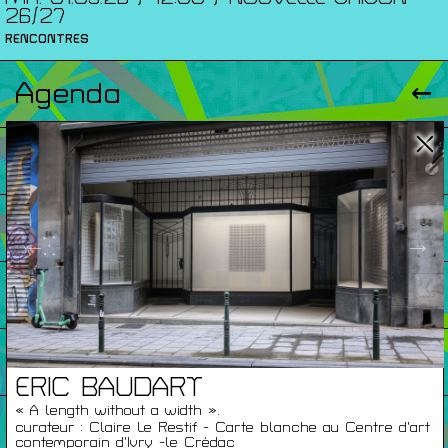
26/27
RENCONTRES
Agenda
Expositions
Éditions
←
→
Artists Print
Podcasts
ERIC BAUDART
« A length without a width ».
À Propos
curateur : Claire Le Restif - Carte blanche au Centre d’art
contemporain d’Ivry -le Crédac