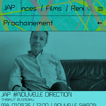
JAP
onférences
/ Films
/ Rencontres
Prochainement
JAP #NOUVELLE DIRECTION
THIBAUT BLONDIAU
MA. 01.09.26 / 12:00 / NOUVELLE SAISON