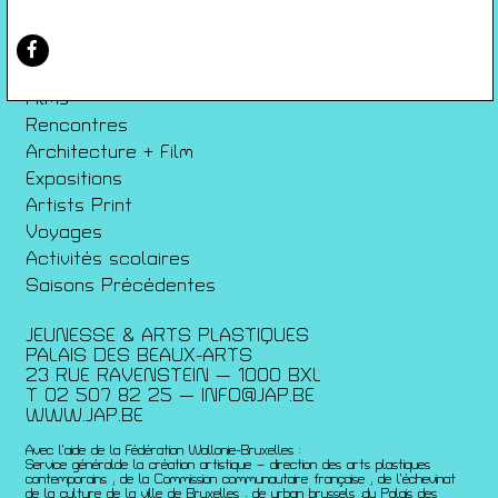
Conditions générales de ventes
Gérer les cookies
Conférences
Films
Rencontres
Architecture + Film
Expositions
Artists Print
Voyages
Activités scolaires
Saisons Précédentes
JEUNESSE & ARTS PLASTIQUES
PALAIS DES BEAUX-ARTS
23 RUE RAVENSTEIN — 1000 BXL
T 02 507 82 25 —
INFO@JAP.BE
WWW.JAP.BE
Avec l’aide de la Fédération Wallonie-Bruxelles :
Service généralde la création artistique – direction des arts plastiques
contemporains ; de la Commission communautaire française ; de l’échevinat
de la culture de la ville de Bruxelles ; de urban brussels ;du Palais des