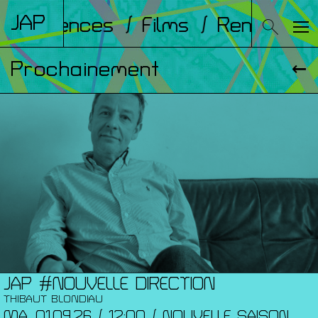
JAP
Conférences
/ Films
/ Rencontre
Prochainement
JAP #NOUVELLE DIRECTION
THIBAUT BLONDIAU
MA. 01.09.26 / 12:00 / NOUVELLE SAISON