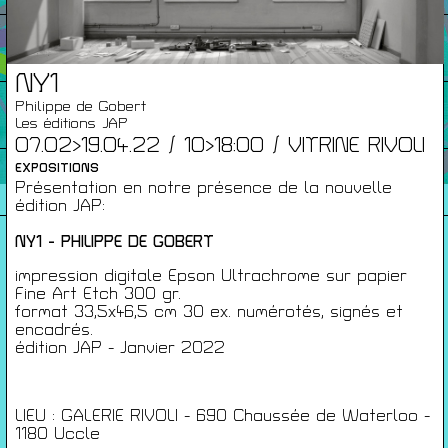
Infos Pratiques
NY1
Cartes De Membre
Philippe de Gobert
Les éditions JAP
07.02>19.04.22 / 10>18:00 / VITRINE RIVOLI
EXPOSITIONS
Saisons Précédentes
Présentation en notre présence de la nouvelle
édition JAP:
NY1 - PHILIPPE DE GOBERT
À propos
impression digitale Epson Ultrachrome sur papier
Fine Art Etch 300 gr.
Infos pratiques
format 33,5x46,5 cm 30 ex. numérotés, signés et
Carte de membres
encadrés.
édition JAP - Janvier 2022
S'inscrire à la Newsletter
Mentions légales
LIEU : GALERIE RIVOLI - 690 Chaussée de Waterloo -
Politique de confidentialité
1180 Uccle