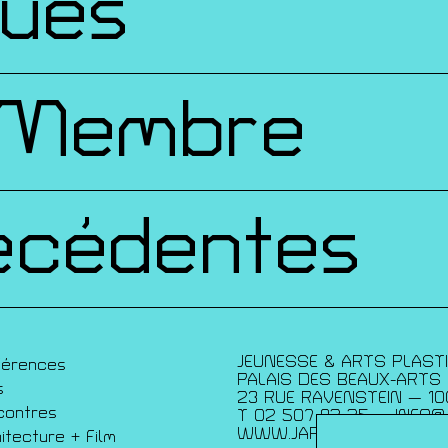
ques
 Membre
écédentes
JEUNESSE & ARTS PLAST
férences
PALAIS DES BEAUX-ARTS
s
23 RUE RAVENSTEIN — 10
contres
T 02 507 82 25 —
INFO@
WWW.JAP.BE
itecture + Film