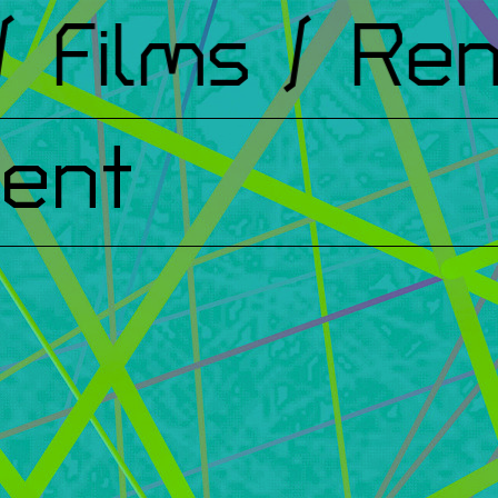
Films
/ Renco
ent