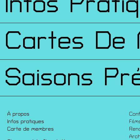
Infos Prati
Cartes De
Saisons Pr
À propos
Con
Infos pratiques
Film
Carte de membres
Ren
Arch