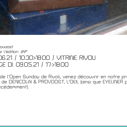
t
rovoost
e l'édition JAP
6.21 / 10:30>18:00 / VITRINE RIVOLI
 DI. 09.05.21 / 17:>18:00
 de l'Open Sunday de Rivoli, venez découvrir en notre p
n de DENICOLAI & PROVOOST, L'OEIL (ainsi que EYELINER 
écédemment).