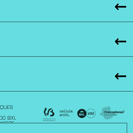
IQUES
00 BXL
JAP.BE