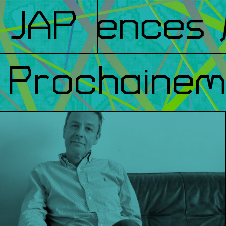
férences
JAP
/ 
Prochainem