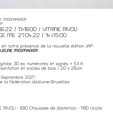
t
NE MESMAEKER
AP
6.22 / 11>18:00 / VITRINE RIVOLI
E ME. 27.04.22 / 14:>15:00
 en notre présence de la nouvelle édition JAP:
QUELINE MESMAEKER
gitale, 30 ex. numérotés et signés + 5.E.A.
sentation et socles de bois / 20 x 26cm
 - Septembre 2021
de la Fédération Wallonie-Bruxelles
IE RIVOLI - 690 Chaussée de Waterloo - 1180 Uccle