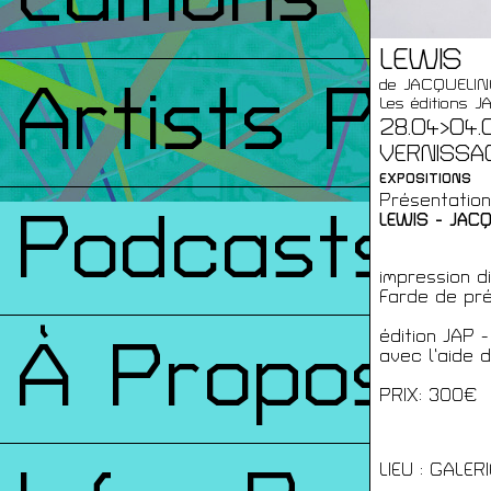
LEWIS
Artists Prin
de JACQUELI
Les éditions J
28.04>04.0
VERNISSAG
EXPOSITIONS
Présentation
Podcasts
LEWIS - JAC
impression di
Farde de pré
édition JAP
À Propos
avec l’aide 
PRIX: 300€
LIEU : GALER