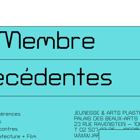
ques
 Membre
écédentes
JEUNESSE & ARTS PLAST
férences
PALAIS DES BEAUX-ARTS
s
23 RUE RAVENSTEIN — 10
contres
T 02 507 82 25 —
INFO@
WWW.JAP.BE
itecture + Film