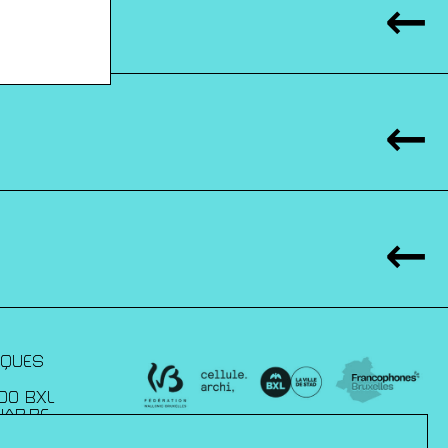
IQUES
00 BXL
JAP.BE