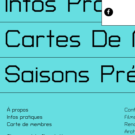
Infos Prati
Cartes De
Saisons Pr
À propos
Con
Infos pratiques
Film
Carte de membres
Ren
Arch