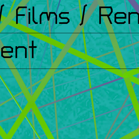
Films
/ Renc
ent