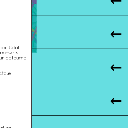
par Oriol
 conseils
our détourne
stale