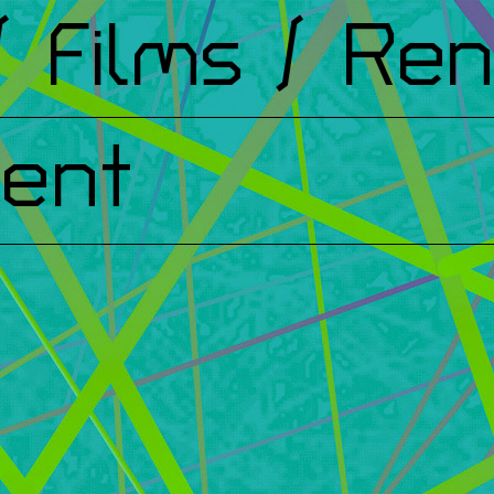
Films
/ Renc
ent