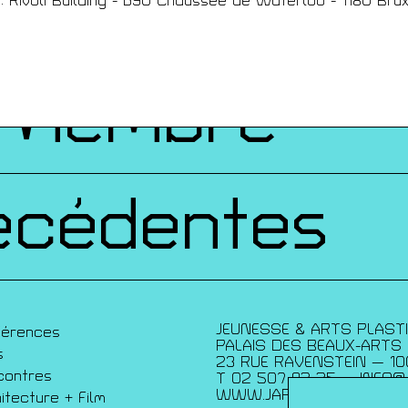
ques
i : Rivoli Building - 690 Chaussée de Waterloo - 1180 Bru
 Membre
écédentes
JEUNESSE & ARTS PLAST
férences
PALAIS DES BEAUX-ARTS
s
23 RUE RAVENSTEIN — 10
contres
T 02 507 82 25 —
INFO@
WWW.JAP.BE
itecture + Film