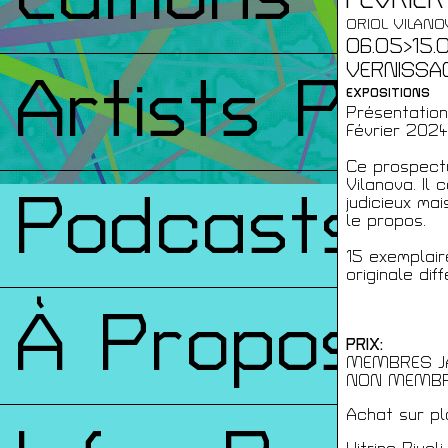
FÉVRIER
ORIOL VILANO
06.05>15.0
VERNISSAGE
Artists Prin
EXPOSITIONS
Présentation
Février 202
Ce prospectu
Vilanova. Il
Podcasts
judicieux ma
le propos.
15 exemplai
originale dif
À Propos
PRIX:
MEMBRES JA
NON MEMBRE
Achat sur p