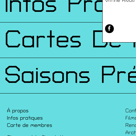
Infos Prati
Vitrine Rivol
Cartes De
Saisons Pr
À propos
Con
Infos pratiques
Film
Carte de membres
Ren
Arch