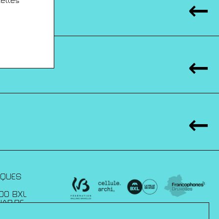
xelles
IQUES
00 BXL
JAP.BE