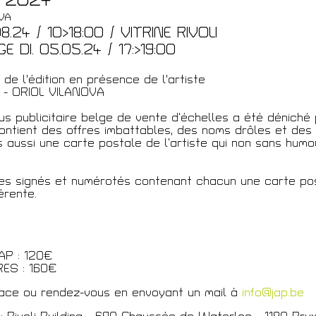
 2024
VA
8.24 / 10>18:00 / VITRINE RIVOLI
 DI. 05.05.24 / 17:>19:00
t
 de l'édition en présence de l'artiste
4 - ORIOL VILANOVA
s publicitaire belge de vente d’échelles a été déniché 
 contient des offres imbattables, des noms drôles et des
is aussi une carte postale de l’artiste qui non sans hum
res signés et numérotés contenant chacun une carte po
férente.
P : 120€
S : 160€
lace ou rendez-vous en envoyant un mail à
info@jap.be