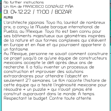
No further instructions
Un film de FRANCISCO GONZÁLEZ PIÑA
Infos Pratiques
DI. 04.12.22 / 17:00 / BOZAR
FILMS
L'architecte japonais Toyo Ito, lauréat de nombreux
Cartes De Membre
prix, a conçu le Musée baroque international de
Puebla, au Mexique. Toyo Ito est bien connu pour
ses bâtiments majestueux aux géométries inspirées
de la nature et aux formes complexes qui s’élèvent
Saisons Précédentes
en Europe et en Asie et qui pourraient appartenir à
un fantasme.
Au Mexique, personne ne savait comment construire
ce projet jusqu'à ce qu'une équipe de constructeurs
mexicains accepte le défi après deux ans de
recherche. Il a fallu inventer un processus de
À propos
construction et improviser des solutions
Infos pratiques
extraordinaires pour atteindre l'objectif en
Carte de membres
seulement 27 semaines. Le film raconte l'histoire de
cette équipe qui a testé l'ingéniosité mexicaine pour
S'inscrire à la Newsletter
résoudre « un puzzle » qui n'avait jamais été
construit auparavant dans le monde. À temps.
Respectant le budget. Contre toute attente.
Mentions légales
Politique de confidentialité