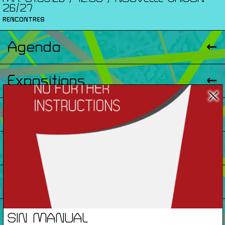
26/27
RENCONTRES
Agenda
Expositions
Éditions
Artists Print
Podcasts
À Propos
SIN MANUAL