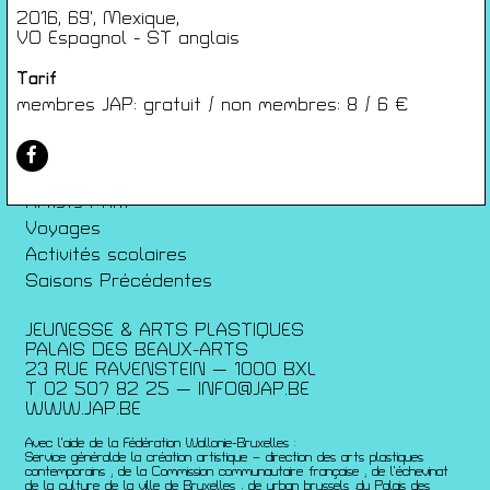
Conditions générales de ventes
2016, 69’, Mexique,
Gérer les cookies
VO Espagnol - ST anglais
Conférences
Tarif
Films
membres JAP: gratuit / non membres: 8 / 6 €
Rencontres
Architecture + Film
Expositions
Artists Print
Voyages
Activités scolaires
Saisons Précédentes
JEUNESSE & ARTS PLASTIQUES
PALAIS DES BEAUX-ARTS
23 RUE RAVENSTEIN — 1000 BXL
T 02 507 82 25 —
INFO@JAP.BE
WWW.JAP.BE
Avec l’aide de la Fédération Wallonie-Bruxelles :
Service généralde la création artistique – direction des arts plastiques
contemporains ; de la Commission communautaire française ; de l’échevinat
de la culture de la ville de Bruxelles ; de urban brussels ;du Palais des