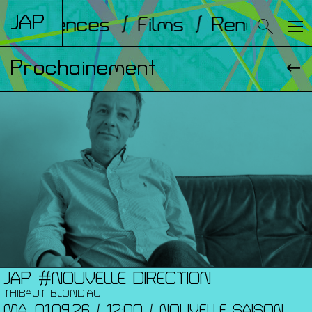
JAP
Conférences
/ Films
/ Rencontre
Prochainement
JAP #NOUVELLE DIRECTION
THIBAUT BLONDIAU
MA. 01.09.26 / 12:00 / NOUVELLE SAISON