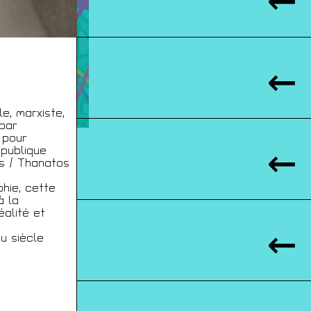
e, marxiste,
 par
s pour
 publique
os / Thanatos
phie, cette
à la
éalité et
du siècle