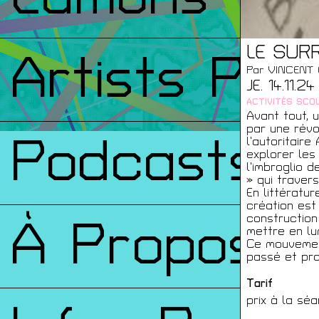
LE SUR
Artists Prin
Par VINCENT C
JE. 14.11.2
ACTIVITÉS SCOL
Avant tout, u
par une révo
Podcasts
l’autoritaire
explorer les
l’imbroglio 
» qui travers
En littératu
création est
construction
À Propos
mettre en lu
Ce mouvement
passé et pro
Tarif
prix à la séa