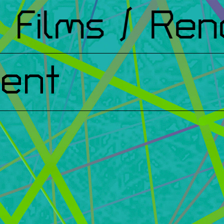
ilms
/ Renco
ent