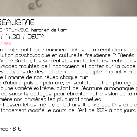
RÉALISME
t
ARTUYVELS, historien de l’art
4 / 14:30 / DELTA
AIRES
n projet politique : comment achever la révolution social
lution psychologique et culturelle, freudienne ? Menés
 André Breton, les surréalistes multiplient les technique
 images troubles de l’inconscient, et porter sur la place
des pulsions de désir et de mort, ce couple infernal « Er
e l’intimité de nos rêves chaque nuit.
re d’abord, puis en peinture, en sculpture et en photogra
 d’une variété extrême, allant de l’écriture automatique 
 de savants collages, pour ébranler notre vision de la r
mière nos chimères les plus irrationnelles.
 essentiel est né il y a 100 ans. Il a marqué l’histoire 
fondément modifié le cours de l’Art de 1924 à nos jours.
nce : 6 €