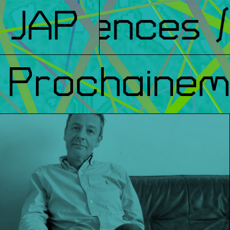
férences
JAP
/ F
Prochainem