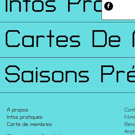
Infos Prati
Cartes De
Saisons Pr
À propos
Con
Infos pratiques
Film
Carte de membres
Ren
Arch