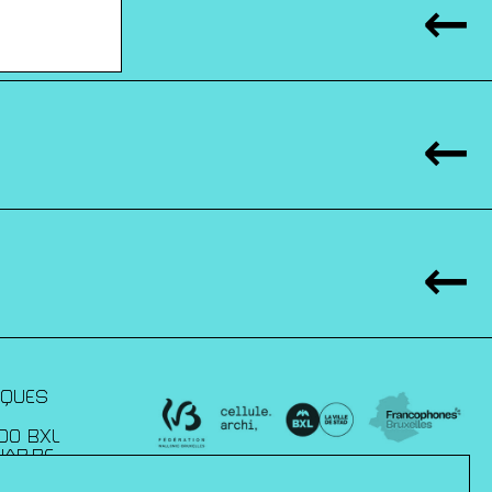
IQUES
00 BXL
JAP.BE