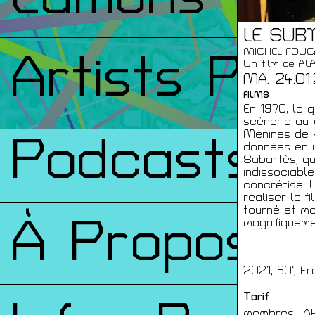
LE SUBT
MICHEL FOUC
Artists Prin
Un film de AL
MA. 24.01
FILMS
En 1970, la 
scénario aut
Ménines de V
Podcasts
données en 
Sabartès, qu
indissociable
concrétisé. 
réaliser le f
tourné et mo
À Propos
magnifiqueme
2021, 60’, Fr
Tarif
membres JAP: