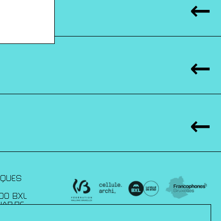
IQUES
00 BXL
JAP.BE