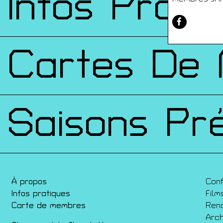
Infos Prati
Cartes De
Saisons Pr
À propos
Con
Infos pratiques
Film
Carte de membres
Ren
Arch