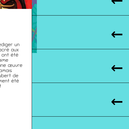
édiger un
acré aux
 ont été
aime
 une œuvre
jamais
ubert de
ement été
t