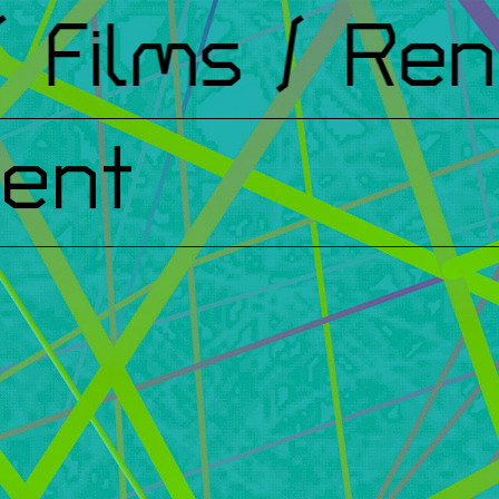
ilms
/ Renco
ent