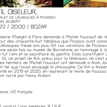
IL OISELEUR,
AULT DE VELASQUEZ À PICASSO
t
AIN JAUBERT
.23 / 20:00 / BOZAR
galerie Maeght à Paris demande à Michel Foucault de r
our des cinquante-huit tableaux que Picasso avait cons
élasquez treize ans plus tôt. Les variations de Picasso
une seule fois au musée de Barcelone, en hommage à J
i fut l’ami et le secrétaire du peintre. Elles constituent
. Or, ce projet de film, prévu pour la télévision, ne s’est 
Les héritiers de Michel Foucault ont demandé à Alain Ja
ilm tel que l’avait envisagé le philosophe. Ce film a final
nté en 2019 et 2020, en reprenant le texte de Foucaul
nt narré par Fanny Ardant.
ance, VO français.
 gratuit / non membres: 8 / 6 €