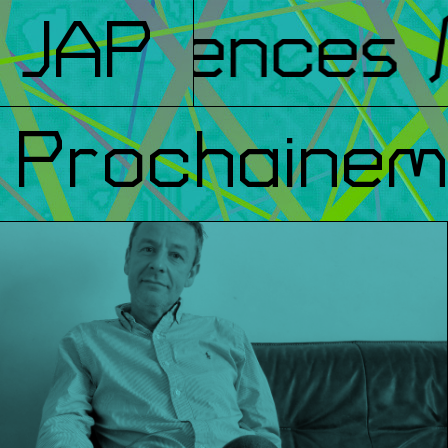
férences
JAP
/ F
Prochainem