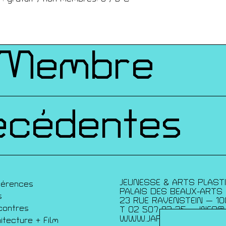
ques
 Membre
écédentes
JEUNESSE & ARTS PLAST
férences
PALAIS DES BEAUX-ARTS
s
23 RUE RAVENSTEIN — 10
contres
T 02 507 82 25 —
INFO@
WWW.JAP.BE
itecture + Film