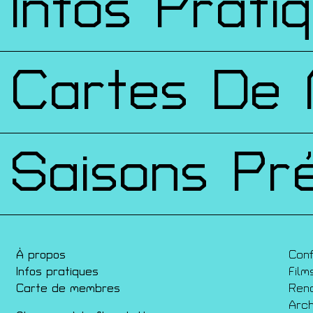
Infos Prati
Cartes De
Saisons Pr
À propos
Con
Infos pratiques
Film
Carte de membres
Ren
Arch