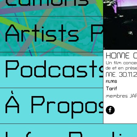
Artists Prin
HOME O
Podcasts
Un film concer
de et en prés
ME. 30.11
FILMS
Tarif
À Propos
membres JAP: