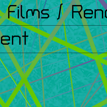
ilms
/ Renco
ent