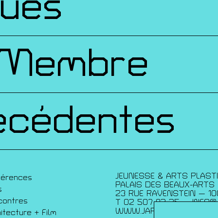
ques
 Membre
écédentes
JEUNESSE & ARTS PLAST
férences
PALAIS DES BEAUX-ARTS
s
23 RUE RAVENSTEIN — 10
contres
T 02 507 82 25 —
INFO@
WWW.JAP.BE
itecture + Film