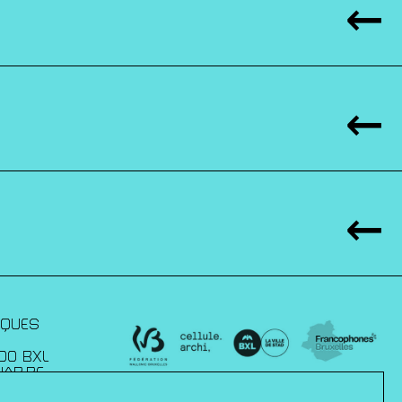
IQUES
00 BXL
JAP.BE