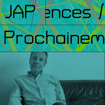
férences
JAP
/ F
Prochainem