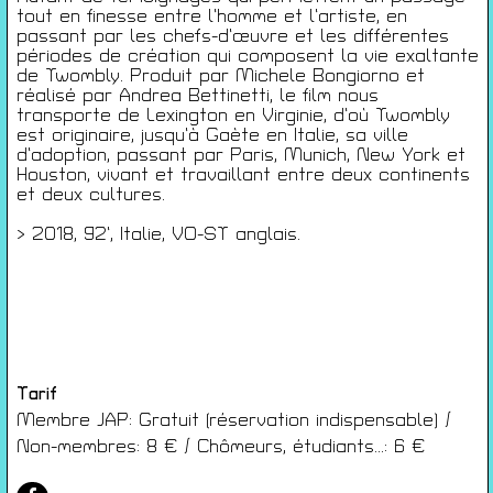
Conditions générales de ventes
tout en finesse entre l’homme et l’artiste, en
Gérer les cookies
passant par les chefs-d’œuvre et les différentes
périodes de création qui composent la vie exaltante
Conférences
de Twombly. Produit par Michele Bongiorno et
réalisé par Andrea Bettinetti, le film nous
Films
transporte de Lexington en Virginie, d’où Twombly
Rencontres
est originaire, jusqu’à Gaète en Italie, sa ville
Architecture + Film
d’adoption, passant par Paris, Munich, New York et
Houston, vivant et travaillant entre deux continents
Expositions
et deux cultures.
Artists Print
Voyages
> 2018, 92’, Italie, VO-ST anglais.
Activités scolaires
Saisons Précédentes
JEUNESSE & ARTS PLASTIQUES
PALAIS DES BEAUX-ARTS
23 RUE RAVENSTEIN — 1000 BXL
T 02 507 82 25 —
INFO@JAP.BE
Tarif
WWW.JAP.BE
Membre JAP: Gratuit (réservation indispensable) /
Non-membres: 8 € / Chômeurs, étudiants...: 6 €
Avec l’aide de la Fédération Wallonie-Bruxelles :
Service généralde la création artistique – direction des arts plastiques
contemporains ; de la Commission communautaire française ; de l’échevinat
de la culture de la ville de Bruxelles ; de urban brussels ;du Palais des