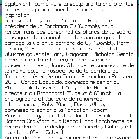
également tourné vers la sculpture, la photo et les
impressions pour donner libre cours à son
Infos Pratiques
inspiration.
À travers les yeux de Nicola Del Roscio, le
président de la Fondation Cy Twombly, nous
rencontrons des personnalités phares de la scène
Cartes De Membre
artistique internationale contemporaine qui ont
partagé la vie et la carrière de Cy Twombly. Parmi
ceux-ci, Alessandro Twombly, le fils de l’artiste ;
Saisons Précédentes
l’illustre galleriste Larry Gagosian ; Nicholas Serota,
directeur du Tate Gallery à Londres durant
plusieurs années ; Jonas Storsve, le commissaire de
la mémorable rétrospective de la carrière de
Twombly présentée au Centre Pompidou à Paris en
2016 ; Carlos Basualdo, commissaire sénior au
À propos
Philadelphia Museum of Art ; Achim Hochdörfer,
Infos pratiques
directeur du Brandhorst Museum à Munich ; la
photographe et l’auteure de renommée
Carte de membres
internationale, Sally Mann ; David White,
commissaire sénior à la Fondation Robert
S'inscrire à la Newsletter
Rauschenberg; les artistes Dorothea Rockburne et
Barbara Crawford puis Renzo Piano, l’architecte de
Mentions légales
renom derrière le design de la Twombly Gallery à la
Politique de confidentialité
Houston’s Menil Collection.
Autant de témoignages qui permettent un passage