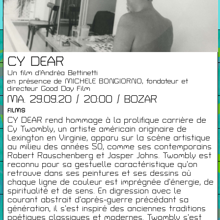
26/27
RENCONTRES
Agenda
CY DEAR
Un film d'Andréa Bettinetti
Expositions
en présence de MICHELE BONGIORNO, fondateur et
directeur Good Day Film
MA. 29.09.20 / 20:00 / BOZAR
Éditions
FILMS
CY DEAR rend hommage à la prolifique carrière de
Cy Twombly, un artiste américain originaire de
Lexington en Virginie, apparu sur la scène artistique
Artists Print
au milieu des années 50, comme ses contemporains
Robert Rauschenberg et Jasper Johns. Twombly est
reconnu pour sa gestuelle caractéristique qu’on
retrouve dans ses peintures et ses dessins où
Podcasts
chaque ligne de couleur est imprégnée d’énergie, de
spiritualité et de sens. En digression avec le
courant abstrait d’après-guerre précédant sa
À Propos
génération, il s’est inspiré des anciennes traditions
poétiques classiques et modernes. Twombly s’est