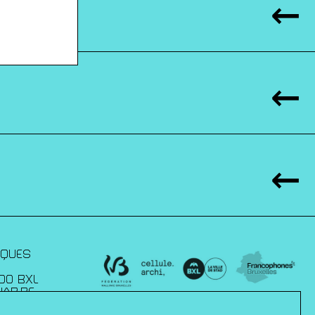
IQUES
00 BXL
JAP.BE