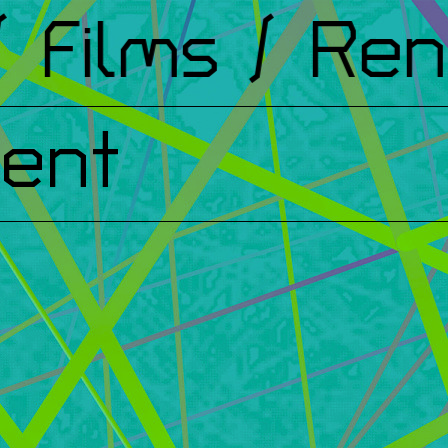
Films
/ Renco
ent