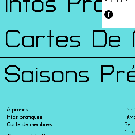
Infos Prati
Prix à la séa
Cartes De
Saisons Pr
À propos
Con
Infos pratiques
Film
Carte de membres
Ren
Arch