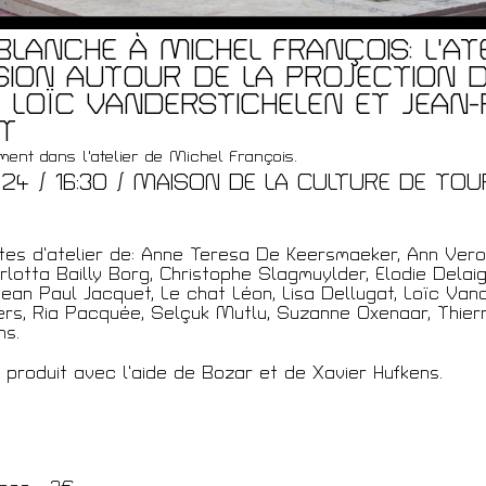
LANCHE À MICHEL FRANÇOIS: L'ATE
SION AUTOUR DE LA PROJECTION D
t
E LOÏC VANDERSTICHELEN ET JEAN-
T
ment dans l'atelier de Michel François.
.24 / 16:30 / MAISON DE LA CULTURE DE TOU
ites d’atelier de: Anne Teresa De Keersmaeker, Ann Vero
rlotta Bailly Borg, Christophe Slagmuylder, Elodie Delaig
ean Paul Jacquet, Le chat Léon, Lisa Dellugat, Loïc Van
ers, Ria Pacquée, Selçuk Mutlu, Suzanne Oxenaar, Thier
ns.
été produit avec l’aide de Bozar et de Xavie