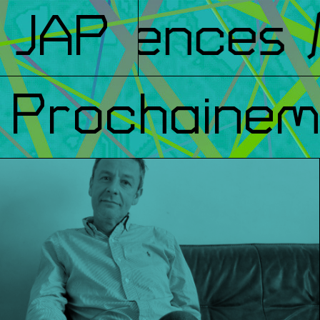
férences
JAP
/ 
Prochainem