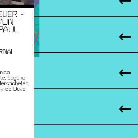
LIER -
’UN
PAUL
RNAI
nica
le, Eugène
derstichelen,
ry de Duve,
r Hufkens.