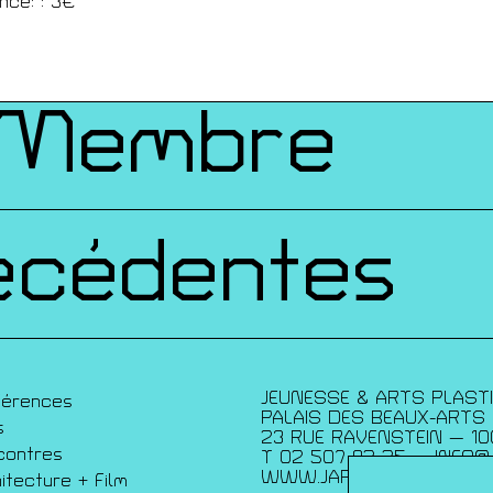
ques
nce: : 3€
 Membre
écédentes
JEUNESSE & ARTS PLAST
férences
PALAIS DES BEAUX-ARTS
s
23 RUE RAVENSTEIN — 10
contres
T 02 507 82 25 —
INFO@
WWW.JAP.BE
itecture + Film