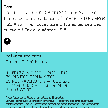
Conditions générales de ventes
Gérer les cookies
Tarif
CARTE DE MEMBRE -26 ANS: 7€ : accès libre à
Conférences
toutes les séances du cycle / CARTE DE MEMBRES
Films
+ 26 ANS : 11 € : accès libre à toutes les séances
Rencontres
du cycle / Prix à la séance : 5 €
Architecture + Film
Expositions
Artists Print
Voyages
Activités scolaires
Saisons Précédentes
JEUNESSE & ARTS PLASTIQUES
PALAIS DES BEAUX-ARTS
23 RUE RAVENSTEIN — 1000 BXL
T 02 507 82 25 —
INFO@JAP.BE
WWW.JAP.BE
Avec l’aide de la Fédération Wallonie-Bruxelles :
Service généralde la création artistique – direction des arts plastiques
contemporains ; de la Commission communautaire française ; de l’échevinat
de la culture de la ville de Bruxelles ; de urban brussels ;du Palais des