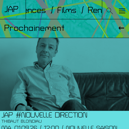
JAP
Conférences
/ Films
/ Rencontres
Prochainement
JAP #NOUVELLE DIRECTION
THIBAUT BLONDIAU
MA. 01.09.26 / 12:00 / NOUVELLE SAISON