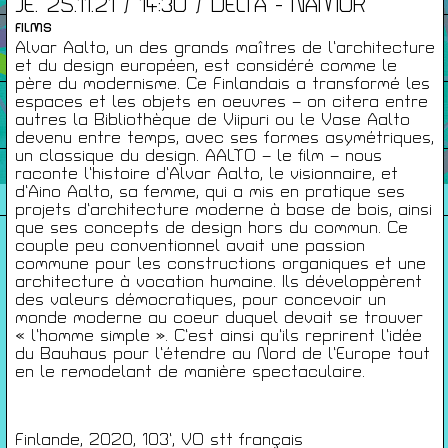
JE. 25.11.21 / 14:30 / DELTA - NAMUR
FILMS
Infos Pratiques
Alvar Aalto, un des grands maîtres de l’architecture
et du design européen, est considéré comme le
père du modernisme. Ce Finlandais a transformé les
espaces et les objets en oeuvres – on citera entre
Cartes De Membre
autres la Bibliothèque de Viipuri ou le Vase Aalto
devenu entre temps, avec ses formes asymétriques,
un classique du design. AALTO – le film – nous
raconte l’histoire d’Alvar Aalto, le visionnaire, et
Saisons Précédentes
d’Aino Aalto, sa femme, qui a mis en pratique ses
projets d’architecture moderne à base de bois, ainsi
que ses concepts de design hors du commun. Ce
couple peu conventionnel avait une passion
commune pour les constructions organiques et une
À propos
architecture à vocation humaine. Ils développèrent
Infos pratiques
des valeurs démocratiques, pour concevoir un
monde moderne au coeur duquel devait se trouver
Carte de membres
« l’homme simple ». C’est ainsi qu’ils reprirent l’idée
du Bauhaus pour l’étendre au Nord de l’Europe tout
S'inscrire à la Newsletter
en le remodelant de manière spectaculaire.
Mentions légales
Politique de confidentialité
Finlande, 2020, 103’, VO stt français