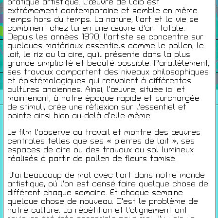
pratique artistique. L'œuvre de Laib est
extrêmement contemporaine et semble en même
temps hors du temps. La nature, l'art et la vie se
Infos Pratiques
combinent chez lui en une œuvre d'art totale.
Depuis les années 1970, l'artiste se concentre sur
quelques matériaux essentiels comme le pollen, le
Cartes De Membre
lait, le riz ou la cire, qu'il présente dans la plus
grande simplicité et beauté possible. Parallèlement,
ses travaux comportent des niveaux philosophiques
et épistémologiques qui renvoient à différentes
Saisons Précédentes
cultures anciennes. Ainsi, l'œuvre, située ici et
maintenant, à notre époque rapide et surchargée
de stimuli, crée une réflexion sur l'essentiel et
pointe ainsi bien au-delà d'elle-même.
Le film l'observe au travail et montre des œuvres
À propos
centrales telles que ses « pierres de lait », ses
Infos pratiques
espaces de cire ou des travaux au sol lumineux
Carte de membres
réalisés à partir de pollen de fleurs tamisé.
"J'ai beaucoup de mal avec l'art dans notre monde
S'inscrire à la Newsletter
artistique, où l'on est censé faire quelque chose de
différent chaque semaine. Et chaque semaine
Mentions légales
quelque chose de nouveau. C'est le problème de
Politique de confidentialité
notre culture. La répétition et l'alignement ont