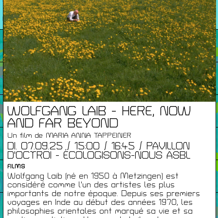
26/27
RENCONTRES
Agenda
Expositions
Éditions
WOLFGANG LAIB - HERE, NOW
AND FAR BEYOND
Un film de MARIA ANNA TAPPEINER
Artists Print
DI. 07.09.25 / 15:00 / 16:45 / PAVILLON
D'OCTROI - ÉCOLOGISONS-NOUS ASBL
FILMS
Podcasts
Wolfgang Laib (né en 1950 à Metzingen) est
considéré comme l'un des artistes les plus
importants de notre époque. Depuis ses premiers
voyages en Inde au début des années 1970, les
À Propos
philosophies orientales ont marqué sa vie et sa