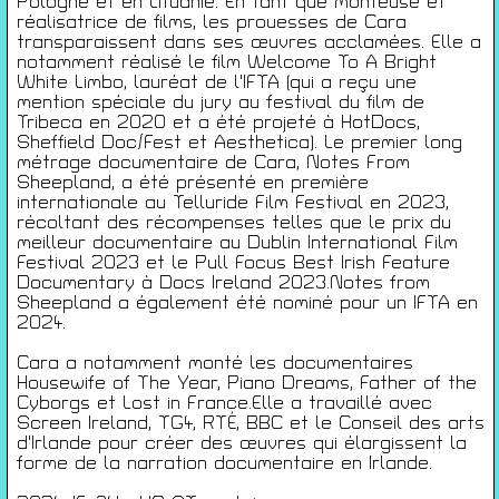
Conditions générales de ventes
Pologne et en Lituanie. En tant que monteuse et
réalisatrice de films, les prouesses de Cara
Gérer les cookies
transparaissent dans ses œuvres acclamées. Elle a
notamment réalisé le film Welcome To A Bright
Conférences
White Limbo, lauréat de l'IFTA (qui a reçu une
Films
mention spéciale du jury au festival du film de
Tribeca en 2020 et a été projeté à HotDocs,
Rencontres
Sheffield Doc/Fest et Aesthetica). Le premier long
Architecture + Film
métrage documentaire de Cara, Notes From
Expositions
Sheepland, a été présenté en première
internationale au Telluride Film Festival en 2023,
Artists Print
récoltant des récompenses telles que le prix du
Voyages
meilleur documentaire au Dublin International Film
Activités scolaires
Festival 2023 et le Pull Focus Best Irish Feature
Documentary à Docs Ireland 2023.Notes from
Saisons Précédentes
Sheepland a également été nominé pour un IFTA en
2024.
JEUNESSE & ARTS PLASTIQUES
PALAIS DES BEAUX-ARTS
Cara a notamment monté les documentaires
23 RUE RAVENSTEIN — 1000 BXL
Housewife of The Year, Piano Dreams, Father of the
T 02 507 82 25 —
INFO@JAP.BE
Cyborgs et Lost in France.Elle a travaillé avec
WWW.JAP.BE
Screen Ireland, TG4, RTÉ, BBC et le Conseil des arts
d'Irlande pour créer des œuvres qui élargissent la
Avec l’aide de la Fédération Wallonie-Bruxelles :
forme de la narration documentaire en Irlande.
Service généralde la création artistique – direction des arts plastiques
contemporains ; de la Commission communautaire française ; de l’échevinat
de la culture de la ville de Bruxelles ; de urban brussels ;du Palais des