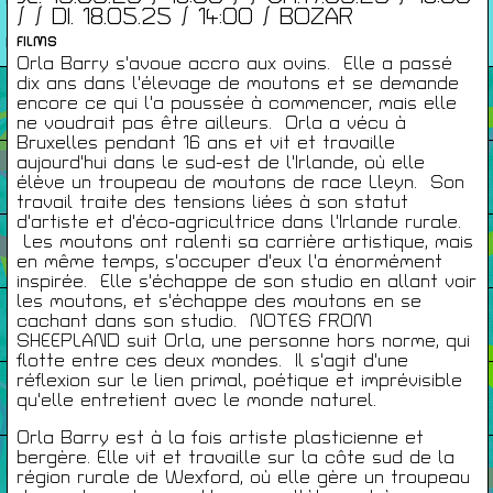
/ / DI. 18.05.25 / 14:00 / BOZAR
26/27
FILMS
RENCONTRES
Orla Barry s'avoue accro aux ovins. Elle a passé
dix ans dans l'élevage de moutons et se demande
Agenda
encore ce qui l'a poussée à commencer, mais elle
ne voudrait pas être ailleurs. Orla a vécu à
Bruxelles pendant 16 ans et vit et travaille
aujourd'hui dans le sud-est de l'Irlande, où elle
Expositions
élève un troupeau de moutons de race Lleyn. Son
travail traite des tensions liées à son statut
d'artiste et d'éco-agricultrice dans l'Irlande rurale.
Éditions
Les moutons ont ralenti sa carrière artistique, mais
en même temps, s'occuper d'eux l'a énormément
inspirée. Elle s'échappe de son studio en allant voir
les moutons, et s'échappe des moutons en se
Artists Print
cachant dans son studio. NOTES FROM
SHEEPLAND suit Orla, une personne hors norme, qui
flotte entre ces deux mondes. Il s'agit d'une
réflexion sur le lien primal, poétique et imprévisible
Podcasts
qu'elle entretient avec le monde naturel.
Orla Barry est à la fois artiste plasticienne et
bergère. Elle vit et travaille sur la côte sud de la
À Propos
région rurale de Wexford, où elle gère un troupeau