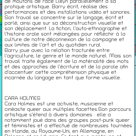
de moutons de race Lleyn parallèlement à sa
pratique artistique. Barry écrit, réalise des
Infos Pratiques
performances et des installations vidéo et sonores.
Son travail se concentre sur le langage, écrit et
parlé, ainsi que sur sa déconstruction visuelle et
son déplacement. La fiction, l'auto-ethnographie et
Cartes De Membre
l'histoire orale sont mélangées pour réfléchir à la
culture de notre déconnexion de la campagne et
aux limites de l'art et du quotidien rural.
Barry joue avec la relation fracturée entre
Saisons Précédentes
l'agriculture, le genre et le monde naturel. Mais son
travail traite également de la matérialité des mots
et des approches de l'écriture et de la parole afin
d'accentuer cette compréhension physique et
incarnée du langage en tant que forme visuelle.
À propos
Infos pratiques
Carte de membres
CARA HOLMES
Cara Holmes est une activiste, musicienne et
cinéaste queer aux multiples facettes.Son parcours
S'inscrire à la Newsletter
artistique s'étend à divers domaines : elle a
notamment joué dans des groupes post-punk queer
Mentions légales
et féministes et a effectué de nombreuses tournées
Politique de confidentialité
en Irlande, au Royaume-Uni, en Allemagne, en