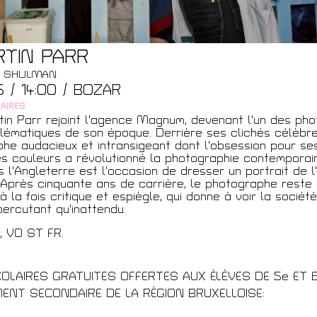
RTIN PARR
t
EE SHULMAN
25 / 14:00 / BOZAR
AIRES
tin Parr rejoint l'agence Magnum, devenant l'un des ph
lématiques de son époque. Derrière ses clichés célèbr
he audacieux et intransigeant dont l'obsession pour ses
s couleurs a révolutionné la photographie contemporai
s l'Angleterre est l'occasion de dresser un portrait de l'
 Après cinquante ans de carrière, le photographe reste 
à la fois critique et espiègle, qui donne à voir la sociét
percutant qu'inattendu.
’, VO ST FR.
OLAIRES GRATUITES OFFERTES AUX ÉLÈVES DE 5e ET 
MENT SECONDAIRE DE LA RÉGION BRUXELLOISE: