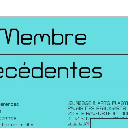
ques
 Membre
écédentes
JEUNESSE & ARTS PLAST
férences
PALAIS DES BEAUX-ARTS
s
23 RUE RAVENSTEIN — 10
contres
T 02 507 82 25 —
INFO@
WWW.JAP.BE
itecture + Film