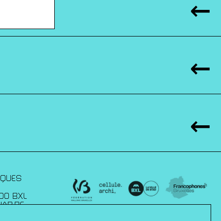
IQUES
00 BXL
JAP.BE