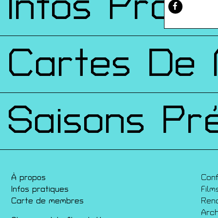
Infos Prati
Cartes De
Saisons Pr
À propos
Con
Infos pratiques
Film
Carte de membres
Ren
Arch