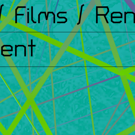
Films
/ Renc
ent