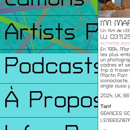
I’M MA
Artists Prin
Un film de L
LU. 03.11.
ACTIVITÉS SCOL
En 1994, Mar
les plus emb
Podcasts
un photograp
cadres et se
trip à traver
Martin Parr.
iconoclaste, 
angle aussi 
À Propos
2024, UK, 66
Tarif
SÉANCES SC
L’ENSEIGNE