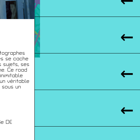
otographes
es se cache
 sujets, ses
ne. Ce road
inimitable
un véritable
é sous un
6e DE