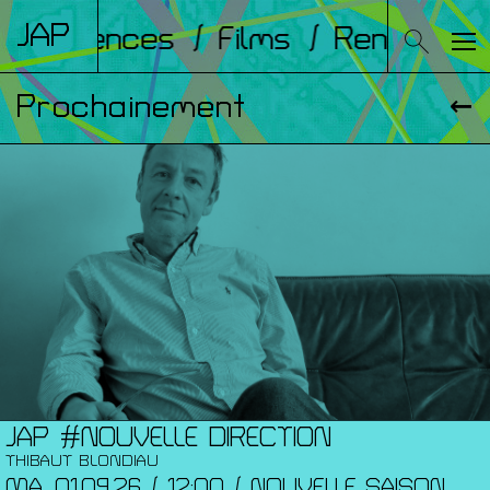
JAP
Conférences
/ Films
/ Rencontre
Prochainement
JAP #NOUVELLE DIRECTION
THIBAUT BLONDIAU
MA. 01.09.26 / 12:00 / NOUVELLE SAISON