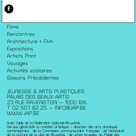
Conditions générales de ventes
Gérer les cookies
Conférences
Films
Rencontres
Architecture + Film
Expositions
Artists Print
Voyages
Activités scolaires
Saisons Précédentes
JEUNESSE & ARTS PLASTIQUES
PALAIS DES BEAUX-ARTS
23 RUE RAVENSTEIN — 1000 BXL
T 02 507 82 25 —
INFO@JAP.BE
WWW.JAP.BE
Avec l’aide de la Fédération Wallonie-Bruxelles :
Service généralde la création artistique – direction des arts plastiques
contemporains ; de la Commission communautaire française ; de l’échevinat
de la culture de la ville de Bruxelles ; de urban brussels ;du Palais des