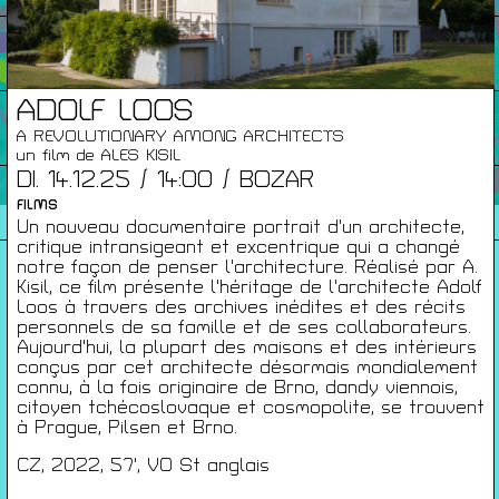
Infos Pratiques
ADOLF LOOS
Cartes De Membre
A REVOLUTIONARY AMONG ARCHITECTS
un film de ALES KISIL
DI. 14.12.25 / 14:00 / BOZAR
Saisons Précédentes
FILMS
Un nouveau documentaire portrait d'un architecte,
critique intransigeant et excentrique qui a changé
notre façon de penser l'architecture. Réalisé par A.
Kisil, ce film présente l'héritage de l'architecte Adolf
À propos
Loos à travers des archives inédites et des récits
personnels de sa famille et de ses collaborateurs.
Infos pratiques
Aujourd'hui, la plupart des maisons et des intérieurs
Carte de membres
conçus par cet architecte désormais mondialement
connu, à la fois originaire de Brno, dandy viennois,
S'inscrire à la Newsletter
citoyen tchécoslovaque et cosmopolite, se trouvent
à Prague, Pilsen et Brno.
Mentions légales
CZ, 2022, 57', VO St anglais
Politique de confidentialité